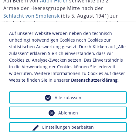
Auf Befehl von
Adolf Hitler
schwenkte die 2.
Armee der Heeresgruppe Mitte nach der
Schlacht von Smolensk
(bis 5. August 1941) zur
Niederkämpfung starker sowjetischer Verbände
nach Süden ein. Nach der Eroberung von Gomel
Auf unserer Website werden neben den technisch
gelang es ihr, mit der Heeresgruppe Süd am
unbedingt notwendigen Cookies noch Cookies zur
Dnepr eine zusammenhängende Front zu bilden.
statistischen Auswertung gesetzt. Durch Klicken auf „Alle
Deren 17. Armee erkämpfte sich mit der
zulassen“ erklären Sie sich einverstanden, dass wir
Cookies zu Analyse-Zwecken setzen. Das Einverständnis
Eroberung des Brückenkopfs bei Krementschug
in die Verwendung der Cookies können Sie jederzeit
250 Kilometer südlich von Kiew die
widerrufen. Weitere Informationen zu Cookies auf dieser
Ausgangsbasis, um östlich der ukrainischen
Website finden Sie in unserer
Datenschutzerklärung
.
Hauptstadt nach Norden vorzustoßen. Ab dem 4.
September rückte sie auf die Linie Mirgorod-
Alle zulassen
Lubny vor, um in einer gemeinsamen
Zangenbewegung mit der 2. Armee die am
Ablehnen
mittleren Dnepr und Kiew stehenden fünf
Armeen der sowjetischen Südwestfront zu
Einstellungen bearbeiten
umfassen. Gleichzeitig griff die deutsche 6.