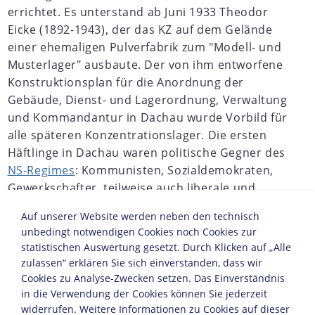
errichtet. Es unterstand ab Juni 1933 Theodor
Eicke (1892-1943), der das KZ auf dem Gelände
einer ehemaligen Pulverfabrik zum "Modell- und
Musterlager" ausbaute. Der von ihm entworfene
Konstruktionsplan für die Anordnung der
Gebäude, Dienst- und Lagerordnung, Verwaltung
und Kommandantur in Dachau wurde Vorbild für
alle späteren Konzentrationslager. Die ersten
Häftlinge in Dachau waren politische Gegner des
NS-Regimes
: Kommunisten, Sozialdemokraten,
Gewerkschafter, teilweise auch liberale und
konservative Politiker. Später folgten Kriminelle,
Auf unserer Website werden neben den technisch
Zeugen Jehovas, engagierte Christen,
Sinti und
unbedingt notwendigen Cookies noch Cookies zur
Roma
, Homosexuelle sowie vor allem Juden.
statistischen Auswertung gesetzt. Durch Klicken auf „Alle
zulassen“ erklären Sie sich einverstanden, dass wir
Cookies zu Analyse-Zwecken setzen. Das Einverständnis
in die Verwendung der Cookies können Sie jederzeit
JAHRESCHRONIKEN
widerrufen. Weitere Informationen zu Cookies auf dieser