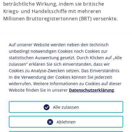
beträchtliche Wirkung, indem sie britische
Kriegs- und Handelsschiffe mit mehreren
Millionen Bruttoregistertonnen (BRT) versenkte.
JAHRESCHRONIKEN
Auf unserer Website werden neben den technisch
unbedingt notwendigen Cookies noch Cookies zur
1938
1939
1940
1941
1942
1943
1944
1945
1
statistischen Auswertung gesetzt. Durch Klicken auf „Alle
zulassen“ erklären Sie sich einverstanden, dass wir
Vor allem der deutsche U-Boot-Krieg gegen Konvois und
Cookies zu Analyse-Zwecken setzen. Das Einverständnis
Geleitzüge führte 1940 und 1941 zu schweren britischen
in die Verwendung der Cookies können Sie jederzeit
Tonnageverlusten und zu zeitweiligen
widerrufen. Weitere Informationen zu Cookies auf dieser
Versorgungskrisen in Großbritannien. Eine Kontrolle der
Website finden Sie in unserer
Datenschutzerklärung
.
Schiffahrtsrouten und ein nahezu vollständiges
Abschneiden der Britischen Inseln von
Versorgungslieferungen konnte im
Zweiten Weltkrieg
Alle zulassen
jedoch nicht annähernd erreicht werden. Neben den U-
Booten brachten deutsche Hilfskreuzer den Alliierten
Ablehnen
große Verluste bei. Die umgebauten schnellen
Handelsschiffe täuschten im Atlantik, Indischen Ozean