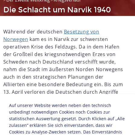
>
>
Die Schlacht um Narvik 1940
Während der deutschen
Besetzung von
Norwegen
kam es in Narvik zur schwersten
operativen Krise des Feldzugs. Da in dem Hafen
der Großteil des kriegsnotwendigen Erzes von
Schweden nach Deutschland verschifft wurde,
nahm die Stadt im äußersten Norden Norwegens
auch in den strategischen Planungen der
Alliierten eine besondere Bedeutung ein. Bis zum
13. April verloren die Deutschen durch Angriffe
der britischen Marine und durch
Auf unserer Website werden neben den technisch
Selbstversenkung sämtliche bei der Landung in
unbedingt notwendigen Cookies noch Cookies zur
Narvik eingesetzten zehn Zerstörer. Durch die
statistischen Auswertung gesetzt. Durch Klicken auf „Alle
einen Tag später einsetzende Invasion britischer,
zulassen“ erklären Sie sich einverstanden, dass wir
französischer und exilpolnischer Verbände bei
Cookies zu Analyse-Zwecken setzen. Das Einverständnis