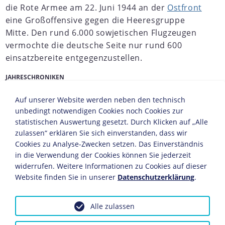
die Rote Armee am 22. Juni 1944 an der
Ostfront
eine Großoffensive gegen die Heeresgruppe
Mitte. Den rund 6.000 sowjetischen Flugzeugen
vermochte die deutsche Seite nur rund 600
einsatzbereite entgegenzustellen.
JAHRESCHRONIKEN
1938
1939
1940
1941
1942
1943
1944
1945
1
Auf unserer Website werden neben den technisch
unbedingt notwendigen Cookies noch Cookies zur
Nach dem Frontdurchbruch setzten 1,2 Millionen
statistischen Auswertung gesetzt. Durch Klicken auf „Alle
sowjetische Soldaten mit 4.000 Panzern zwischen
zulassen“ erklären Sie sich einverstanden, dass wir
Witebsk und Bobruisk zu einer Zangenbewegung an, die
Cookies zu Analyse-Zwecken setzen. Das Einverständnis
zur Einkesselung der deutschen 4. und 9. Armee sowie
in die Verwendung der Cookies können Sie jederzeit
der 3. Panzerarmee führte. Innerhalb weniger Tage
widerrufen. Weitere Informationen zu Cookies auf dieser
stieß die Rote Armee über 300 Kilometer nach Westen
Website finden Sie in unserer
Datenschutzerklärung
.
vor. Am 3. Juli befreite sie Minsk, zehn Tage später
Wilna. Als Buschs Nachfolger Generalfeldmarschall
Walter Model
den Vorstoß Ende Juli auf der Linie Kowno
Alle zulassen
- Brest-Litowsk kurzzeitig aufhalten konnte, hatte die