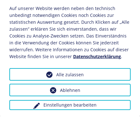
Sympathisanten und vereinte Sozialdemokraten wie
Auf unserer Website werden neben den technisch
Carlo Mierendorff
,
Julius Leber
und
Adolf Reichwein
,
unbedingt notwendigen Cookies noch Cookies zur
Jesuitenpater wie
Alfred Delp
und von christlichem
statistischen Auswertung gesetzt. Durch Klicken auf „Alle
Reformwillen beeinflußte Angehörige beider großen
zulassen“ erklären Sie sich einverstanden, dass wir
Konfessionen wie Theodor Steltzer (1885-1967),
Eugen
Cookies zu Analyse-Zwecken setzen. Das Einverständnis
Gerstenmaier
und Hans Lukaschek (1885-1960).
in die Verwendung der Cookies können Sie jederzeit
Gemeinsam war ihnen die ablehnende Haltung
widerrufen. Weitere Informationen zu Cookies auf dieser
gegenüber dem Nationalsozialismus und der Wille, eine
Website finden Sie in unserer
Datenschutzerklärung
.
Neuordnung für Deutschland nach dem Ende des
NS-
Regimes
zu entwickeln.
Alle zulassen
Die theoretischen Grundlagen wurden von häufig
zusammentreffenden Arbeitsgruppen in langen
Ablehnen
Gesprächen entworfen. Auf den drei Haupttagungen auf
dem Gut Kreisau in den Jahren 1942 und 1943 wurden
Einstellungen bearbeiten
Entwürfe diskutiert und Ergebnisse festgehalten. Sie
waren oft allgemein gefasste Leitlinien, denen ein
christlich geprägtes Menschenbild zugrunde lag, wie es
in der im Mai 1942 formulierten "Grundsätzlichen
Erklärung" zum Ausdruck kam.