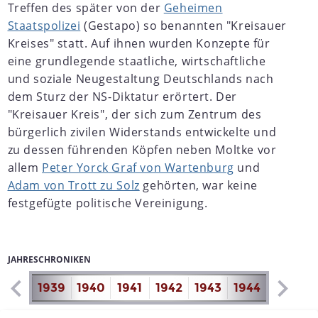
Treffen des später von der
Geheimen
Staatspolizei
(Gestapo) so benannten "Kreisauer
Kreises" statt. Auf ihnen wurden Konzepte für
eine grundlegende staatliche, wirtschaftliche
und soziale Neugestaltung Deutschlands nach
dem Sturz der NS-Diktatur erörtert. Der
"Kreisauer Kreis", der sich zum Zentrum des
bürgerlich zivilen Widerstands entwickelte und
zu dessen führenden Köpfen neben Moltke vor
allem
Peter Yorck Graf von Wartenburg
und
Adam von Trott zu Solz
gehörten, war keine
festgefügte politische Vereinigung.
JAHRESCHRONIKEN
1938
1939
1940
1941
1942
1943
1944
1945
1
Er bestand aus ungefähr 20 Aktiven und ebenso vielen