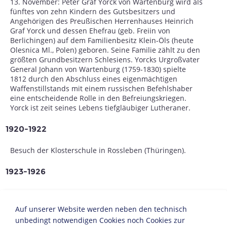
13. November: Peter Graf Yorck von Wartenburg wird als
fünftes von zehn Kindern des Gutsbesitzers und
Angehörigen des Preußischen Herrenhauses Heinrich
Graf Yorck und dessen Ehefrau (geb. Freiin von
Berlichingen) auf dem Familienbesitz Klein-Öls (heute
Olesnica Ml., Polen) geboren. Seine Familie zählt zu den
größten Grundbesitzern Schlesiens. Yorcks Urgroßvater
General Johann von Wartenburg (1759-1830) spielte
1812 durch den Abschluss eines eigenmächtigen
Waffenstillstands mit einem russischen Befehlshaber
eine entscheidende Rolle in den Befreiungskriegen.
Yorck ist zeit seines Lebens tiefgläubiger Lutheraner.
1920-1922
Besuch der Klosterschule in Rossleben (Thüringen).
1923-1926
Jurastudium in Bonn und Breslau.
Yorck ist Mitglied im traditionsreichen "Corps Borussia".
Auf unserer Website werden neben den technisch
Der schlagenden Verbindung gehörte auch der
unbedingt notwendigen Cookies noch Cookies zur
ehemalige Kronprinz Wilhelm von Hohenzollern an. Es