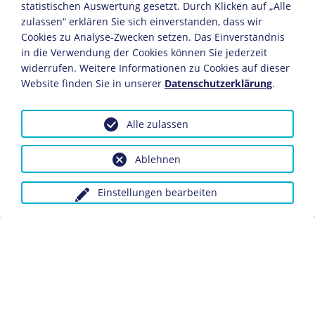
gehört zur Traditon des Corps, dass der jährlich neu
statistischen Auswertung gesetzt. Durch Klicken auf „Alle
gewählte Corpsvorsitzende sich noch immer dem im Exil
zulassen“ erklären Sie sich einverstanden, dass wir
lebenden Exkaiser
Wilhelm II.
vorstellt.
Cookies zu Analyse-Zwecken setzen. Das Einverständnis
in die Verwendung der Cookies können Sie jederzeit
1926/27
widerrufen. Weitere Informationen zu Cookies auf dieser
Website finden Sie in unserer
Datenschutzerklärung
.
Referendarsexamen und Promotion an der Breslauer
Universität.
Alle zulassen
1927-1930
Ablehnen
Tätigkeit als Referendar bei Gerichten in Berlin und in
Schlesien.
Einstellungen bearbeiten
1930
Mai: Er besteht das Assessorexamen.
Heirat mit der promovierten Juristin Marion Winter,
Tochter eines Oberregierungsrats im preußischen
Kultusministerium.
1930-1932