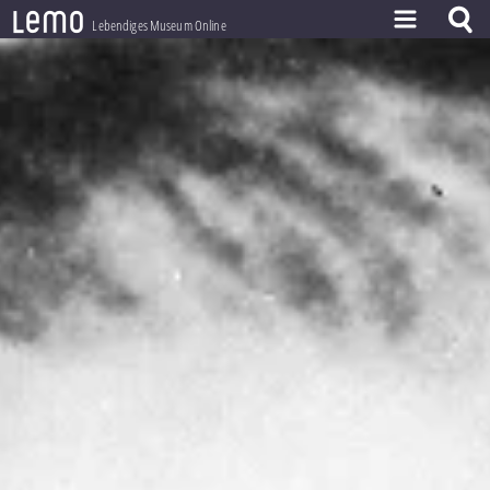
l
e
m
o
Lebendiges Museum Online
ZEITSTRAHL
THEMEN
ZEITZEUGEN
BESTAND
LERNEN
PROJEKT