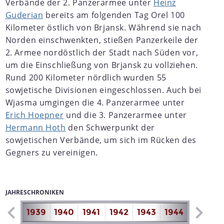
Verbände der 2. Panzerarmee unter
Heinz
Guderian
bereits am folgenden Tag Orel 100
Kilometer östlich von Brjansk. Während sie nach
Norden einschwenkten, stießen Panzerkeile der
2. Armee nordöstlich der Stadt nach Süden vor,
um die Einschließung von Brjansk zu vollziehen.
Rund 200 Kilometer nördlich wurden 55
sowjetische Divisionen eingeschlossen. Auch bei
Wjasma umgingen die 4. Panzerarmee unter
Erich Hoepner
und die 3. Panzerarmee unter
Hermann Hoth
den Schwerpunkt der
sowjetischen Verbände, um sich im Rücken des
Gegners zu vereinigen.
JAHRESCHRONIKEN
1938
1939
1940
1941
1942
1943
1944
1945
1