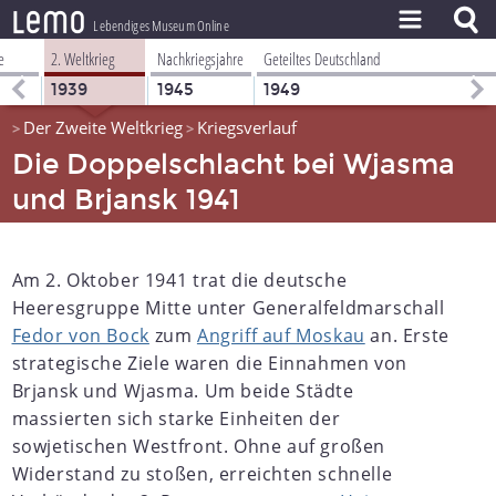
l
e
m
o
Lebendiges Museum Online
e
2. Weltkrieg
Nachkriegsjahre
Geteiltes Deutschland
ZEITSTRAHL
1939
1945
1949
THEMEN
Der Zweite Weltkrieg
Kriegsverlauf
>
>
ZEITZEUGEN
Die Doppelschlacht bei Wjasma
und Brjansk 1941
BESTAND
LERNEN
Am 2. Oktober 1941 trat die deutsche
PROJEKT
Heeresgruppe Mitte unter Generalfeldmarschall
Fedor von Bock
zum
Angriff auf Moskau
an. Erste
strategische Ziele waren die Einnahmen von
Brjansk und Wjasma. Um beide Städte
massierten sich starke Einheiten der
sowjetischen Westfront. Ohne auf großen
Widerstand zu stoßen, erreichten schnelle