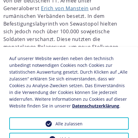
von der deutschen 11. Armee unter
Generaloberst
Erich von Manstein
und
rumänischen Verbänden besetzt. In dem
Befestigungslabyrinth von Sewastopol hielten
sich jedoch noch über 100.000 sowjetische
Soldaten verschanzt. Diese nutzten die
monatelange Belagerung, um neue Stellungen,
Bunker und Minenfelder anzulegen. Die
Auf unserer Website werden neben den technisch
Versorgung der eingeschlossenen Truppen auf
unbedingt notwendigen Cookies noch Cookies zur
dem Seeweg konnten die Deutschen aufgrund
statistischen Auswertung gesetzt. Durch Klicken auf „Alle
ihrer schwachen Präsenz im Schwarzen Meer
zulassen“ erklären Sie sich einverstanden, dass wir
kaum unterbinden. An der nur 35 Kilometer
Cookies zu Analyse-Zwecken setzen. Das Einverständnis
in die Verwendung der Cookies können Sie jederzeit
breiten Front zog Manstein neun deutsche und
widerrufen. Weitere Informationen zu Cookies auf dieser
rumänische Divisionen zusammen. Nach
Website finden Sie in unserer
Datenschutzerklärung
.
massiven Luft- und Artillerieeinsätzen begann
am 7. Juni 1942 der Angriff auf den ersten von
drei Verteidigungsringen um die Festung, der
Alle zulassen
zweieinhalb Wochen später fiel.