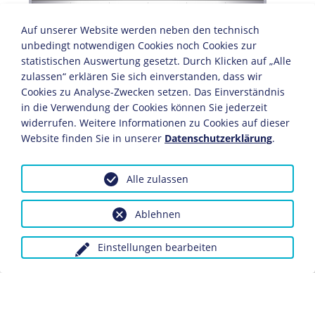
1938
1939
1940
1941
1942
1943
1944
1945
1
Auf unserer Website werden neben den technisch
Mit über 3.100 Landungsbooten setzte in der Nacht zum
unbedingt notwendigen Cookies noch Cookies zur
6. Juni 1944 die erste Welle der Invasionsarmee von
statistischen Auswertung gesetzt. Durch Klicken auf „Alle
Großbritannien nach Frankreich über. Unter dem
zulassen“ erklären Sie sich einverstanden, dass wir
Feuerschutz von 1.200 Kriegsschiffen und 7.500
Cookies zu Analyse-Zwecken setzen. Das Einverständnis
Flugzeugen landeten im Morgengrauen rund 150.000
in die Verwendung der Cookies können Sie jederzeit
Amerikaner, Briten, Franzosen, Polen sowie Kanadier
widerrufen. Weitere Informationen zu Cookies auf dieser
und weitere Commonwealth-Angehörige an fünf
Website finden Sie in unserer
Datenschutzerklärung
.
verschiedenen Stränden der Normandie. Gleichzeitig
brachten Fallschirmjäger und Luftlandetruppen wichtige
strategische Punkte im Hinterland unter ihre Kontrolle.
Alle zulassen
Am 12. Juni gelang es rund 330.000 alliierten Soldaten
mit 54.000 Fahrzeugen, die fünf Landungsköpfe zu einer
Ablehnen
zusammenhängenden Front von 100 Kilometern Länge
und 30 Kilometern Tiefe zu verbinden.
Einstellungen bearbeiten
Zu diesem Zeitpunkt hielt Hitler die Invasion in der
Normandie noch immer für ein Täuschungsmanöver.
Zwar hatten er und die Wehrmachtsführung ein
alliiertes Landungsunternehmen seit langem erwartet,