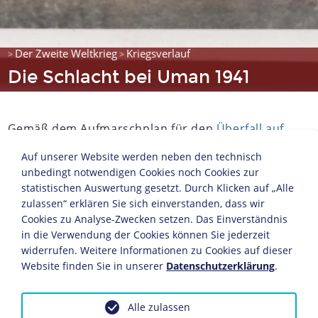
Der Zweite Weltkrieg
Kriegsverlauf
>
>
Die Schlacht bei Uman 1941
Gemäß dem Aufmarschplan für den
Überfall auf
die Sowjetunion
konzentrierte sich die
Auf unserer Website werden neben den technisch
Stoßrichtung der Heeresgruppe Süd unter
Gerd
unbedingt notwendigen Cookies noch Cookies zur
von Rundstedt
auf die Ukraine. Nach ihrem
statistischen Auswertung gesetzt. Durch Klicken auf „Alle
Durchbruch durch die stark befestigte ”Stalin-
zulassen“ erklären Sie sich einverstanden, dass wir
Linie” Ende Juni 1941 erreichte die Panzergruppe
Cookies zu Analyse-Zwecken setzen. Das Einverständnis
1 der Heeresgruppe Süd am 7. Juli Berditschew,
in die Verwendung der Cookies können Sie jederzeit
widerrufen. Weitere Informationen zu Cookies auf dieser
170 Kilometer nordwestlich von Uman. Mitte des
Website finden Sie in unserer
Datenschutzerklärung
.
Monats schwenkte sie zur Umfassung des
Gegners nach Südosten in Richtung Kirowograd
ein. Gleichzeitig stieß die deutsche 17. Armee
Alle zulassen