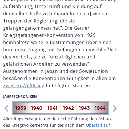
auf Nahrung, Unterkunft und Kleidung auf
demselben Fuße zu behandeln [seien] wie die
Truppen der Regierung, die sie
gefangengenommen hat". Die Genfer
Kriegsgefangenen-Konvention von 1929
beinhaltete weitere Bestimmungen über einen
humanen Umgang mit Gefangenen einschließlich
des Verbots, sie zu "unzuträglichen und
gefährlichen Arbeiten zu verwenden".
Ausgenommen in Japan und der Sowjetunion
besaßen die Konventionen Gültigkeit in allen am
Zweiten Weltkrieg
beteiligten Staaten.
JAHRESCHRONIKEN
1938
1939
1940
1941
1942
1943
1944
1945
1
Allerdings erkannte die deutsche Führung den Schutz
des Kriegsvölkerrechts für die nach dem
Überfall auf