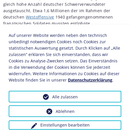
gleich hohe Anzahl deutscher Schwerverwundeter
ausgetauscht. Etwa 1,6 Millionen der im Rahmen der
deutschen
Westoffensive
1940 gefangengenommenen
französischen Soldaten mussten entlohnte
Arbeitseinsätze im Deutschen Reich leisten.
Auf unserer Website werden neben den technisch
Nach Beginn des deutschen
Überfalls auf die
unbedingt notwendigen Cookies noch Cookies zur
Sowjetunion
am 22. Juni 1941 nahm die
Wehrmacht
bis
statistischen Auswertung gesetzt. Durch Klicken auf „Alle
Jahresende in gewaltigen
Kesselschlachten
rund 3,35
zulassen“ erklären Sie sich einverstanden, dass wir
Millionen sowjetische Soldaten gefangen. Insgesamt
Cookies zu Analyse-Zwecken setzen. Das Einverständnis
gerieten bis Kriegsende etwa 5,7 Millionen Rotarmisten
in die Verwendung der Cookies können Sie jederzeit
in deutsche Kriegsgefangenschaft, die 3,3 Millionen von
widerrufen. Weitere Informationen zu Cookies auf dieser
ihnen nicht überlebten. In dem Vernichtungskrieg gegen
Website finden Sie in unserer
Datenschutzerklärung
.
die Sowjetunion glaubte die deutsche Führung, auf
sowjetische Gefangene keine Rücksicht nehmen zu
Alle zulassen
müssen. Gezielt wurden Juden oder durch den
"Kommissarbefehl" kommunistische Funktionäre
ausgesondert und ermordet. Mit dem Einbruch der
Ablehnen
Kälte im Herbst 1941 starben bis Februar 1942
insgesamt rund zwei Millionen sowjetische
Einstellungen bearbeiten
Kriegsgefangene an Erfrierungen in improvisierten