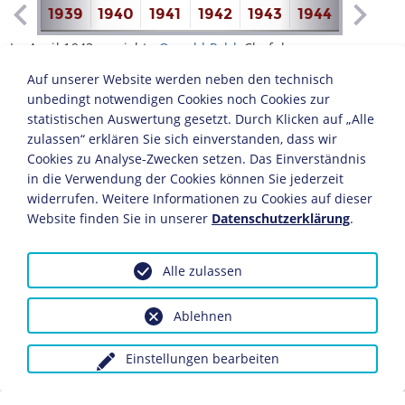
1938
1939
1940
1941
1942
1943
1944
1945
1
Im April 1943 erreichte
Oswald Pohl
, Chef des
Wirtschaftsverwaltungshauptamts (WVHA), auf der
Auf unserer Website werden neben den technisch
Suche nach einem geeigneten Lager für über 10.000
unbedingt notwendigen Cookies noch Cookies zur
inhaftierte Juden vom
Oberkommando der Wehrmacht
statistischen Auswertung gesetzt. Durch Klicken auf „Alle
(OKW) die Abtretung eines Teils des
zulassen“ erklären Sie sich einverstanden, dass wir
Kriegsgefangenenlagers Bergen-Belsen. Die dort
Cookies zu Analyse-Zwecken setzen. Das Einverständnis
eingelieferten ausländischen Juden sollten gegen im
in die Verwendung der Cookies können Sie jederzeit
Ausland internierte Deutsche ausgetauscht werden. Da
widerrufen. Weitere Informationen zu Cookies auf dieser
Zivilinternierungslager einer Bestimmung der Genfer
Website finden Sie in unserer
Datenschutzerklärung
.
Konvention zufolge einer Kontrolle zugänglich sein
mußten, wurde die offizielle Bezeichnung
"Zivilinternierungslager Bergen-Belsen" im Juni 1943 in
Alle zulassen
"Aufenthaltslager" geändert, um auf diese Weise eine
Besichtigung des Lagers durch eine internationale
Ablehnen
Kommission zu verhindern.
In den Richtlinien des
Einstellungen bearbeiten
Reichssicherheitshauptamts
(RSHA) vom 31. August 1943 wurde der Kreis der
Personen festgelegt, die in das Lager eingeliefert