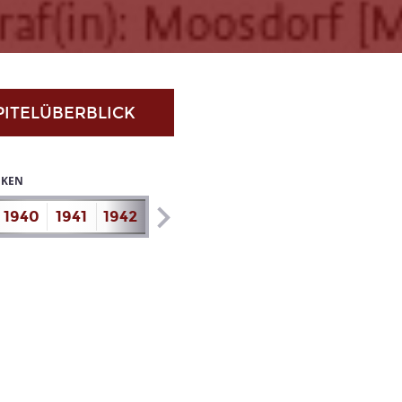
PITELÜBERBLICK
IKEN
1940
1941
1942
1943
1944
1945
1946
1947