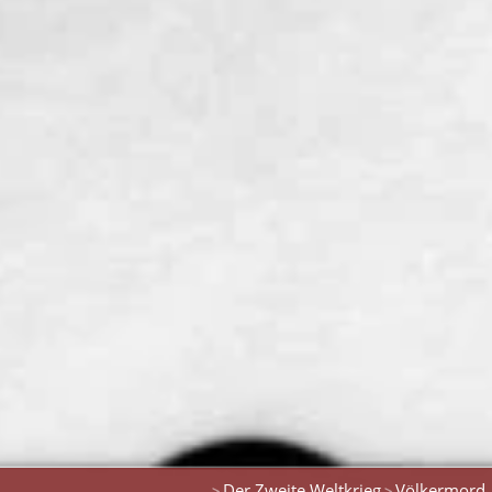
Der Zweite Weltkrieg
Völkermord
>
>