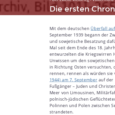
Die ersten Chron
Mit dem deutschen
Überfall au
September 1939 begann der Zwe
und sowjetische Besatzung dafür
Mal seit dem Ende des 18. Jahr
entwurzelten die Kriegswirren
Unwissen um den sowjetischen
3
1924
1925
1926
1927
1928
1929
1930
1931
in Richtung Osten versuchten, 
rennen, rennen als würden sie v
1944) am 7. September
auf der 
Fußgänger – Juden und Christen
Meer von Limousinen, Militärf
polnisch-jüdischen Geflüchtete
Polinnen und Polen zwischen S
strandeten.