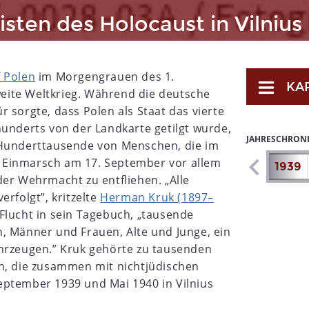
isten des Holocaust in Vilnius
f Polen
im Morgengrauen des 1.
KA
ite Weltkrieg. Während die deutsche
 sorgte, dass Polen als Staat das vierte
hunderts von der Landkarte getilgt wurde,
JAHRESCHRON
 Hunderttausende von Menschen, die im
 Einmarsch am 17. September vor allem
1932
1933
1934
1935
1936
1937
1938
1939
der Wehrmacht zu entfliehen. „Alle
erfolgt”, kritzelte
Herman Kruk (1897–
Flucht in sein Tagebuch, „tausende
, Männer und Frauen, Alte und Junge, ein
ahrzeugen.” Kruk gehörte zu tausenden
n, die zusammen mit nichtjüdischen
eptember 1939 und Mai 1940 in Vilnius