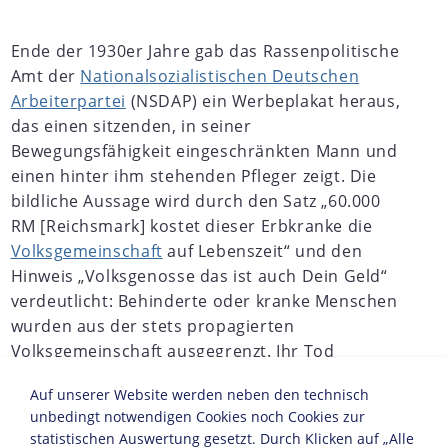
Ende der 1930er Jahre gab das Rassenpolitische
Amt der
Nationalsozialistischen Deutschen
Arbeiterpartei
(NSDAP) ein Werbeplakat heraus,
das einen sitzenden, in seiner
Bewegungsfähigkeit eingeschränkten Mann und
einen hinter ihm stehenden Pfleger zeigt. Die
bildliche Aussage wird durch den Satz „60.000
RM [Reichsmark] kostet dieser Erbkranke die
Volksgemeinschaft
auf Lebenszeit“ und den
Hinweis „Volksgenosse das ist auch Dein Geld“
verdeutlicht: Behinderte oder kranke Menschen
wurden aus der stets propagierten
Volksgemeinschaft ausgegrenzt. Ihr Tod
bedeutete nach dieser Vorstellung eine
Auf unserer Website werden neben den technisch
finanzielle Einsparung für die vermeintlich
unbedingt notwendigen Cookies noch Cookies zur
„gesunden Volksgenossen". Mit den
statistischen Auswertung gesetzt. Durch Klicken auf „Alle