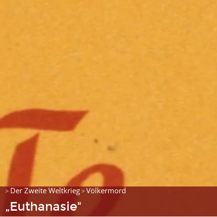
Der Zweite Weltkrieg
Völkermord
>
>
„Euthanasie"