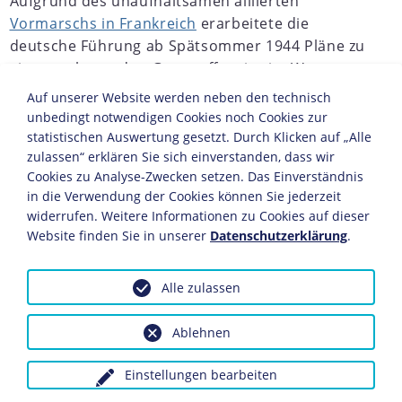
Aufgrund des unaufhaltsamen alliierten
Vormarschs in Frankreich
erarbeitete die
deutsche Führung ab Spätsommer 1944 Pläne zu
einer entlastenden Gegenoffensive im Westen.
Wie beim deutschen
Vorstoß durch die
Auf unserer Website werden neben den technisch
Ardennen
im Mai 1940 sollte der
unbedingt notwendigen Cookies noch Cookies zur
Angriffsschwerpunkt erneut durch das dicht
statistischen Auswertung gesetzt. Durch Klicken auf „Alle
bewaldete Gebirge führen, in dem sich nur
zulassen“ erklären Sie sich einverstanden, dass wir
Cookies zu Analyse-Zwecken setzen. Das Einverständnis
relativ schwache amerikanische
in die Verwendung der Cookies können Sie jederzeit
Truppenkontingente befanden. In einer letzten
widerrufen. Weitere Informationen zu Cookies auf dieser
Kraftanstrengung unter Ausnutzung sämtlicher
Website finden Sie in unserer
Datenschutzerklärung
.
Reserven wollte
Adolf Hitler
mit einem Stoßkeil
durch die Ardennen brechen und nach
Alle zulassen
Überquerung der Maas Brüssel und Antwerpen
einnehmen, wo der alliierte Nachschub
Ablehnen
abgewickelt wurde. Durch Trennung der
britischen und amerikanischen Truppen sollten
Einstellungen bearbeiten
die Westmächte friedensbereit gemacht werden,