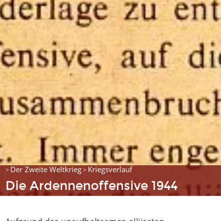
Der Zweite Weltkrieg
Kriegsverlauf
>
>
Die Ardennenoffensive 1944