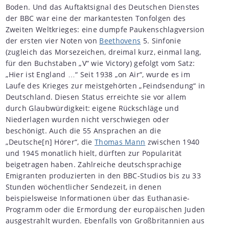
Boden. Und das Auftaktsignal des Deutschen Dienstes
der BBC war eine der markantesten Tonfolgen des
Zweiten Weltkrieges: eine dumpfe Paukenschlagversion
der ersten vier Noten von
Beethovens
5. Sinfonie
(zugleich das Morsezeichen, dreimal kurz, einmal lang,
für den Buchstaben „V“ wie Victory) gefolgt vom Satz:
„Hier ist England …“ Seit 1938 „on Air“, wurde es im
Laufe des Krieges zur meistgehörten „Feindsendung“ in
Deutschland. Diesen Status erreichte sie vor allem
durch Glaubwürdigkeit: eigene Rückschläge und
Niederlagen wurden nicht verschwiegen oder
beschönigt. Auch die 55 Ansprachen an die
„Deutsche[n] Hörer“, die
Thomas Mann
zwischen 1940
und 1945 monatlich hielt, dürften zur Popularität
beigetragen haben. Zahlreiche deutschsprachige
Emigranten produzierten in den BBC-Studios bis zu 33
Stunden wöchentlicher Sendezeit, in denen
beispielsweise Informationen über das Euthanasie-
Programm oder die Ermordung der europäischen Juden
ausgestrahlt wurden. Ebenfalls von Großbritannien aus