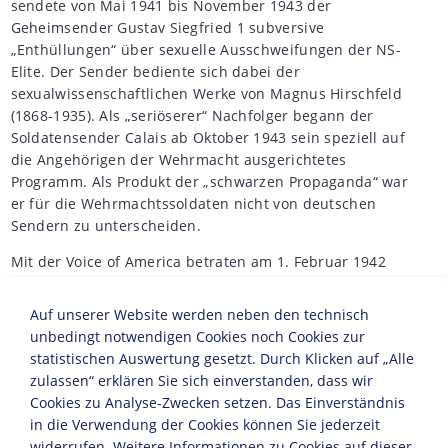
sendete von Mai 1941 bis November 1943 der
Geheimsender Gustav Siegfried 1 subversive
„Enthüllungen“ über sexuelle Ausschweifungen der NS-
Elite. Der Sender bediente sich dabei der
sexualwissenschaftlichen Werke von Magnus Hirschfeld
(1868-1935). Als „seriöserer“ Nachfolger begann der
Soldatensender Calais ab Oktober 1943 sein speziell auf
die Angehörigen der Wehrmacht ausgerichtetes
Programm. Als Produkt der „schwarzen Propaganda“ war
er für die Wehrmachtssoldaten nicht von deutschen
Sendern zu unterscheiden.
Mit der Voice of America betraten am 1. Februar 1942
die Vereinigten Staaten das „Schlachtfeld“ im Äther. Die
„Stimme Amerikas“ wurde vom Office of War Information
Auf unserer Website werden neben den technisch
(OWI) organisiert und weitete zusätzlich zu den
unbedingt notwendigen Cookies noch Cookies zur
deutschen Sendungen, an denen Emigranten wie
Erika
statistischen Auswertung gesetzt. Durch Klicken auf „Alle
und
Klaus Mann
oder
Stefan Heym
mitwirkten, sein
zulassen“ erklären Sie sich einverstanden, dass wir
Spektrum auf am Ende 40 Sprachen aus. Heym und
Cookies zu Analyse-Zwecken setzen. Das Einverständnis
Klaus Mann waren neben dem für die
in die Verwendung der Cookies können Sie jederzeit
Kriegspropaganda der US-Armee enorm wichtigen
widerrufen. Weitere Informationen zu Cookies auf dieser