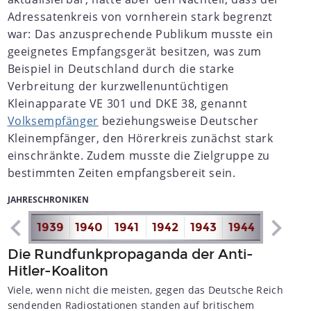
Adressatenkreis von vornherein stark begrenzt
war: Das anzusprechende Publikum musste ein
geeignetes Empfangsgerät besitzen, was zum
Beispiel in Deutschland durch die starke
Verbreitung der kurzwellenuntüchtigen
Kleinapparate VE 301 und DKE 38, genannt
Volksempfänger
beziehungsweise Deutscher
Kleinempfänger, den Hörerkreis zunächst stark
einschränkte. Zudem musste die Zielgruppe zu
bestimmten Zeiten empfangsbereit sein.
JAHRESCHRONIKEN
1938
1939
1940
1941
1942
1943
1944
1945
1
Die Rundfunkpropaganda der Anti-
Hitler-Koaliton
Viele, wenn nicht die meisten, gegen das Deutsche Reich
sendenden Radiostationen standen auf britischem