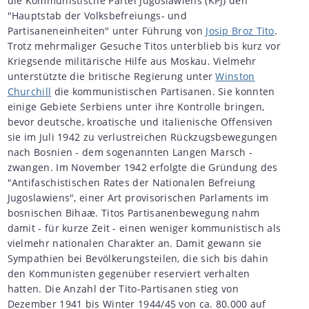
die Kommunistische Partei Jugoslawiens (KPJ) den
"Hauptstab der Volksbefreiungs- und
Partisaneneinheiten" unter Führung von
Josip Broz Tito
.
Trotz mehrmaliger Gesuche Titos unterblieb bis kurz vor
Kriegsende militärische Hilfe aus Moskau. Vielmehr
unterstützte die britische Regierung unter
Winston
Churchill
die kommunistischen Partisanen. Sie konnten
einige Gebiete Serbiens unter ihre Kontrolle bringen,
bevor deutsche, kroatische und italienische Offensiven
sie im Juli 1942 zu verlustreichen Rückzugsbewegungen
nach Bosnien - dem sogenannten Langen Marsch -
zwangen. Im November 1942 erfolgte die Gründung des
"Antifaschistischen Rates der Nationalen Befreiung
Jugoslawiens", einer Art provisorischen Parlaments im
bosnischen Bihaæ. Titos Partisanenbewegung nahm
damit - für kurze Zeit - einen weniger kommunistisch als
vielmehr nationalen Charakter an. Damit gewann sie
Sympathien bei Bevölkerungsteilen, die sich bis dahin
den Kommunisten gegenüber reserviert verhalten
hatten. Die Anzahl der Tito-Partisanen stieg von
Dezember 1941 bis Winter 1944/45 von ca. 80.000 auf