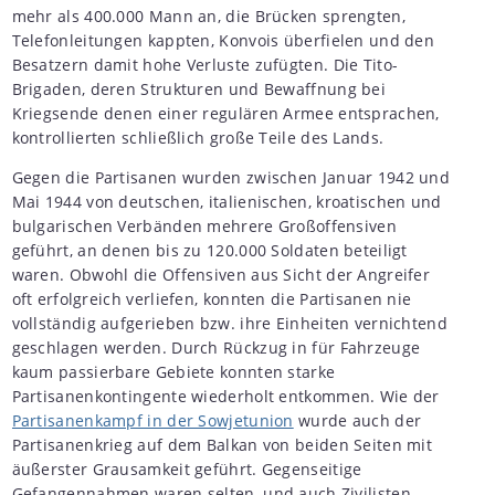
mehr als 400.000 Mann an, die Brücken sprengten,
Telefonleitungen kappten, Konvois überfielen und den
Besatzern damit hohe Verluste zufügten. Die Tito-
Brigaden, deren Strukturen und Bewaffnung bei
Kriegsende denen einer regulären Armee entsprachen,
kontrollierten schließlich große Teile des Lands.
Gegen die Partisanen wurden zwischen Januar 1942 und
Mai 1944 von deutschen, italienischen, kroatischen und
bulgarischen Verbänden mehrere Großoffensiven
geführt, an denen bis zu 120.000 Soldaten beteiligt
waren. Obwohl die Offensiven aus Sicht der Angreifer
oft erfolgreich verliefen, konnten die Partisanen nie
vollständig aufgerieben bzw. ihre Einheiten vernichtend
geschlagen werden. Durch Rückzug in für Fahrzeuge
kaum passierbare Gebiete konnten starke
Partisanenkontingente wiederholt entkommen. Wie der
Partisanenkampf in der Sowjetunion
wurde auch der
Partisanenkrieg auf dem Balkan von beiden Seiten mit
äußerster Grausamkeit geführt. Gegenseitige
Gefangennahmen waren selten, und auch Zivilisten