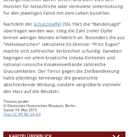
mussten für tatsächliche oder vermutete Unterstützung
für den jeweiligen Feind mit dem Leben bezahlen.
Nachdem der
Schutzstaffel
(SS) 1943 die "Bandenjagd"
übertragen worden war, stieg die Zahl ziviler Opfer
binnen weniger Monate erheblich an. Besonders die aus
"Volksdeutschen" rekrutierte SS-Division "Prinz Eugen"
machte sich zahlreicher Verbrechen schuldig. Daneben
begingen vor allem kroatische Ustaša-Einheiten und
national-russische Kosakenverbände zahlreiche
Grausamkeiten. Der Terror gegen die Zivilbevölkerung
hatte allerdings keineswegs die gewünschte
abschreckende Wirkung, sondern vergrößerte vielmehr
den Hass auf die Besatzer.
Thomas Jander
© Deutsches Historisches Museum, Berlin
Stand: 19. Mai 2015
Text: CC BY NC SA 4.0
KAPITELÜBERBLICK