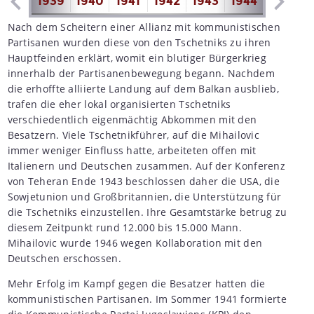
1938
1939
1940
1941
1942
1943
1944
1945
1
Nach dem Scheitern einer Allianz mit kommunistischen
Partisanen wurden diese von den Tschetniks zu ihren
Hauptfeinden erklärt, womit ein blutiger Bürgerkrieg
innerhalb der Partisanenbewegung begann. Nachdem
die erhoffte alliierte Landung auf dem Balkan ausblieb,
trafen die eher lokal organisierten Tschetniks
verschiedentlich eigenmächtig Abkommen mit den
Besatzern. Viele Tschetnikführer, auf die Mihailovic
immer weniger Einfluss hatte, arbeiteten offen mit
Italienern und Deutschen zusammen. Auf der Konferenz
von Teheran Ende 1943 beschlossen daher die USA, die
Sowjetunion und Großbritannien, die Unterstützung für
die Tschetniks einzustellen. Ihre Gesamtstärke betrug zu
diesem Zeitpunkt rund 12.000 bis 15.000 Mann.
Mihailovic wurde 1946 wegen Kollaboration mit den
Deutschen erschossen.
Mehr Erfolg im Kampf gegen die Besatzer hatten die
kommunistischen Partisanen. Im Sommer 1941 formierte