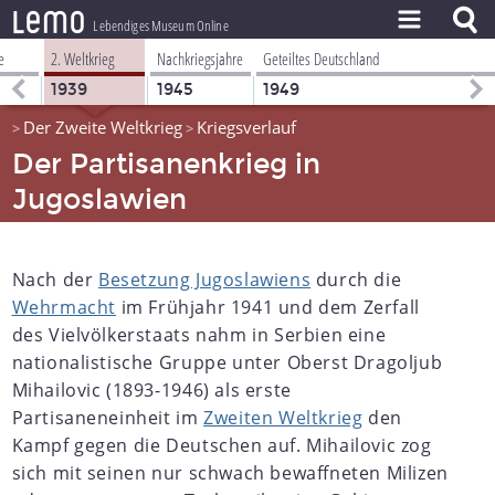
l
e
m
o
Lebendiges Museum Online
e
2. Weltkrieg
Nachkriegsjahre
Geteiltes Deutschland
ZEITSTRAHL
1939
1945
1949
THEMEN
Der Zweite Weltkrieg
Kriegsverlauf
>
>
ZEITZEUGEN
Der Partisanenkrieg in
Jugoslawien
BESTAND
LERNEN
Nach der
Besetzung Jugoslawiens
durch die
PROJEKT
Wehrmacht
im Frühjahr 1941 und dem Zerfall
des Vielvölkerstaats nahm in Serbien eine
nationalistische Gruppe unter Oberst Dragoljub
Mihailovic (1893-1946) als erste
Partisaneneinheit im
Zweiten Weltkrieg
den
Kampf gegen die Deutschen auf. Mihailovic zog
sich mit seinen nur schwach bewaffneten Milizen