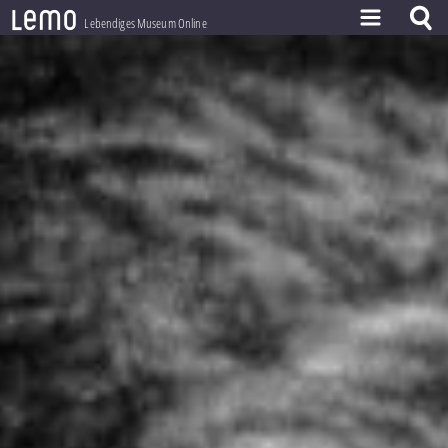
l
e
m
o
Lebendiges Museum Online
ZEITSTRAHL
THEMEN
ZEITZEUGEN
BESTAND
LERNEN
PROJEKT