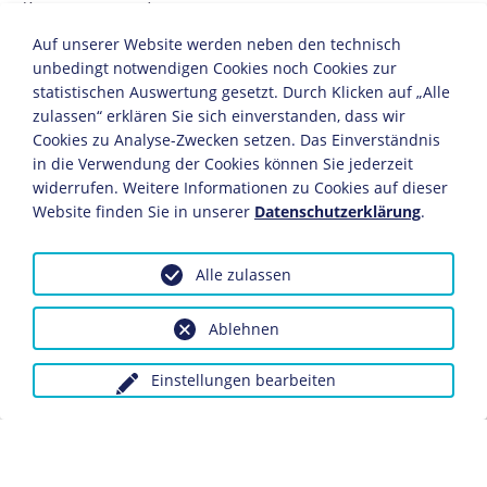
(Assessorexamen).
Auf unserer Website werden neben den technisch
1909
unbedingt notwendigen Cookies noch Cookies zur
statistischen Auswertung gesetzt. Durch Klicken auf „Alle
Nach kurzer Tätigkeit als Syndikus eines
zulassen“ erklären Sie sich einverstanden, dass wir
Brauereiverbands tritt er in den bayerischen
Justizdienst ein und wird Dritter Staatsanwalt in
Cookies zu Analyse-Zwecken setzen. Das Einverständnis
München.
in die Verwendung der Cookies können Sie jederzeit
Gleichzeitige Berufung in das Bayerische
widerrufen. Weitere Informationen zu Cookies auf dieser
Justizministerium, wo er bis 1914 als Personalreferent
Website finden Sie in unserer
Datenschutzerklärung
.
tätig ist.
1912
Alle zulassen
Er wird Amtsrichter.
Ablehnen
Berufung zum Zweiten Staatsanwalt in München.
1914-1918
Einstellungen bearbeiten
Im
Ersten Weltkrieg
ist Gürtner zunächst Offizier an der
Westfront und anschließend Hauptmann beim
deutschen Expeditionskorps in Palästina.