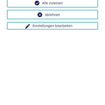
Alle zulassen
Inv.-Nr.: OG 440
Ablehnen
Dieses Objekt ist eingebunden in folgende LeMO-
Seiten:
Antisemitismus
Einstellungen bearbeiten
Die "Protokolle der Weisen von Zion"
Biografie Theodor Fritsch
Anfragen wegen Bildvorlagen bitte unter Angabe des
Verwendungszwecks an:
fotoservice@dhm.de
Schlagwörter:
Protokolle der Weisen von Zion
Antisemitismus
Datenschutz
Kontakt
Impressum