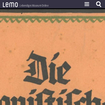
l
e
m
o
Lebendiges Museum Online
ZEITSTRAHL
THEMEN
ZEITZEUGEN
BESTAND
LERNEN
PROJEKT