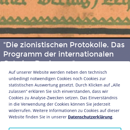
"Die zionistischen Protokolle. Das
Programm der internationalen
Geheim-Regierung"
Auf unserer Website werden neben den technisch
unbedingt notwendigen Cookies noch Cookies zur
Antisemitische Hetzschrift von Theodor Fritsch
statistischen Auswertung gesetzt. Durch Klicken auf „Alle
zulassen“ erklären Sie sich einverstanden, dass wir
(1852-1933)
Cookies zu Analyse-Zwecken setzen. Das Einverständnis
Hammer-Verlag
in die Verwendung der Cookies können Sie jederzeit
Leipzig, 1924
widerrufen. Weitere Informationen zu Cookies auf dieser
21 x 13,9 cm
Website finden Sie in unserer
Datenschutzerklärung
.
Bildnachweis: Deutsches Historisches Museum,
Berlin