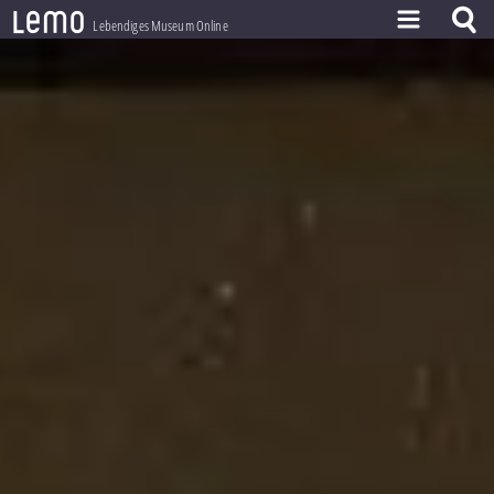
l
e
m
o
Lebendiges Museum Online
ZEITSTRAHL
THEMEN
ZEITZEUGEN
BESTAND
LERNEN
PROJEKT