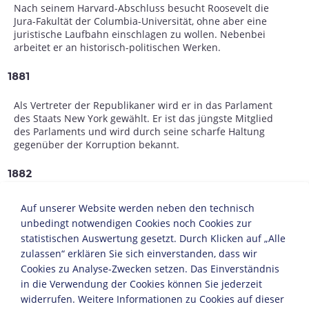
Nach seinem Harvard-Abschluss besucht Roosevelt die
Jura-Fakultät der Columbia-Universität, ohne aber eine
juristische Laufbahn einschlagen zu wollen. Nebenbei
arbeitet er an historisch-politischen Werken.
1881
Als Vertreter der Republikaner wird er in das Parlament
des Staats New York gewählt. Er ist das jüngste Mitglied
des Parlaments und wird durch seine scharfe Haltung
gegenüber der Korruption bekannt.
1882
Sein erstes Buch "Der Seekrieg 1812" wird
Auf unserer Website werden neben den technisch
veröffentlicht.
unbedingt notwendigen Cookies noch Cookies zur
statistischen Auswertung gesetzt. Durch Klicken auf „Alle
1884/85
zulassen“ erklären Sie sich einverstanden, dass wir
Cookies zu Analyse-Zwecken setzen. Das Einverständnis
Der Tod seiner Ehefrau und seiner Mutter veranlassen
in die Verwendung der Cookies können Sie jederzeit
Roosevelt, sich für eine Zeit aus der Politik
widerrufen. Weitere Informationen zu Cookies auf dieser
zurückzuziehen. Er geht nach Dakota und betreibt dort