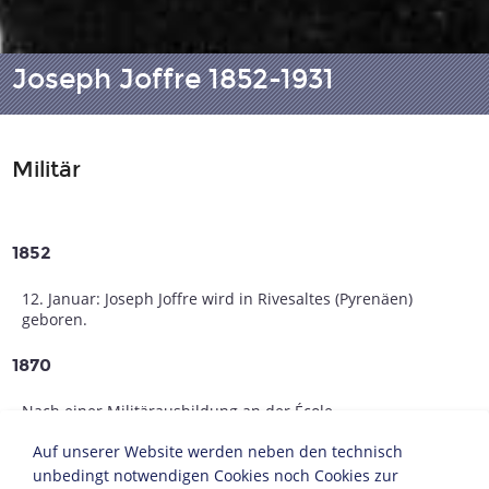
Joseph Joffre 1852-1931
Militär
1852
12. Januar: Joseph Joffre wird in Rivesaltes (Pyrenäen)
geboren.
1870
Nach einer Militärausbildung an der École
Polytechnique in Paris wird er Soldat im Deutsch-
Auf unserer Website werden neben den technisch
Französischen Krieg.
unbedingt notwendigen Cookies noch Cookies zur