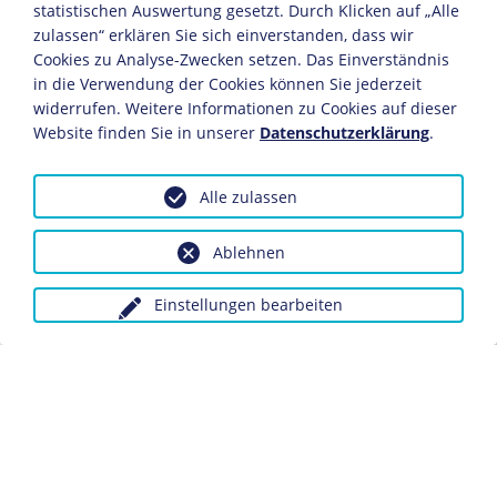
1886
statistischen Auswertung gesetzt. Durch Klicken auf „Alle
zulassen“ erklären Sie sich einverstanden, dass wir
Pionieroffizier in Vietnam.
Cookies zu Analyse-Zwecken setzen. Das Einverständnis
in die Verwendung der Cookies können Sie jederzeit
1894
widerrufen. Weitere Informationen zu Cookies auf dieser
Website finden Sie in unserer
Datenschutzerklärung
.
Joffre ist an der Eroberung von Timbuktu beteiligt.
1905
Alle zulassen
Ernennung zum Divisionsgeneral.
Ablehnen
1910
Einstellungen bearbeiten
Berufung in den Obersten Verteidigungsrat.
1911
Joffre wird zum Chef des Generalstabs ernannt. Diese
Funktion wird vom Kriegsminister neu geschaffen, um
die Befehlsgewalt über die französischen Truppen zu
vereinigen.