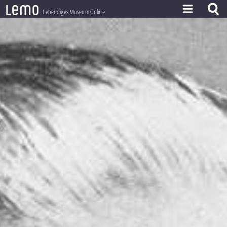
l
e
m
o
Lebendiges Museum Online
ZEITSTRAHL
THEMEN
ZEITZEUGEN
BESTAND
LERNEN
PROJEKT