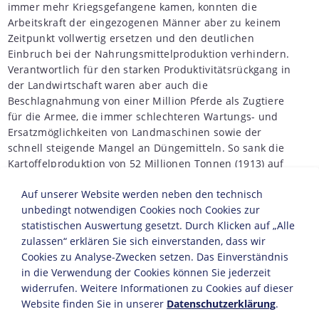
immer mehr Kriegsgefangene kamen, konnten die
Arbeitskraft der eingezogenen Männer aber zu keinem
Zeitpunkt vollwertig ersetzen und den deutlichen
Einbruch bei der Nahrungsmittelproduktion verhindern.
Verantwortlich für den starken Produktivitätsrückgang in
der Landwirtschaft waren aber auch die
Beschlagnahmung von einer Million Pferde als Zugtiere
für die Armee, die immer schlechteren Wartungs- und
Ersatzmöglichkeiten von Landmaschinen sowie der
schnell steigende Mangel an Düngemitteln. So sank die
Kartoffelproduktion von 52 Millionen Tonnen (1913) auf
29 Millionen Tonnen (1918), und der Getreideertrag fiel
Auf unserer Website werden neben den technisch
von 27,1 Millionen Tonnen (1914) auf 17,3 Millionen
unbedingt notwendigen Cookies noch Cookies zur
Tonnen (1918).
statistischen Auswertung gesetzt. Durch Klicken auf „Alle
Um die Ernährung der einkommensschwachen
zulassen“ erklären Sie sich einverstanden, dass wir
Bevölkerungsschichten auf einem noch vertretbaren
Cookies zu Analyse-Zwecken setzen. Das Einverständnis
Preisniveau zu gewährleisten, wurden im Oktober 1914
in die Verwendung der Cookies können Sie jederzeit
staatlich festgelegte Höchstpreise für Brotgetreide
widerrufen. Weitere Informationen zu Cookies auf dieser
eingeführt. Um die Getreidevorräte zu strecken, wurde
Website finden Sie in unserer
Datenschutzerklärung
.
zugleich für das "K-Brot" mit einem 30-prozentigen