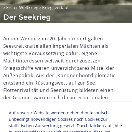
Erster Weltkrieg
Kriegsverlauf
>
>
Der Seekrieg
An der Wende zum 20. Jahrhundert galten
Seestreitkräfte allen imperialen Mächten als
wichtigste Voraussetzung dafür, eigene
Machtinteressen weltweit durchzusetzen.
Kriegsschiffe waren unverzichtbares Mittel der
Außenpolitik. Aus der „Kanonenbootdiplomatie“
entstand ein Rüstungswettlauf zur See.
Flottenrivalität und Seerüstung bildeten einen
der Gründe, warum sich die internationalen
Spannungen vor 1914 verschärften. Seit hundert
Jahren war die britische Flotte unbestrittene
Auf unserer Website werden neben den technisch
Herrscherin der Meere. Doch die Vereinigten
unbedingt notwendigen Cookies noch Cookies zur
statistischen Auswertung gesetzt. Durch Klicken auf „Alle
Staaten und vor allem Deutschland waren in den