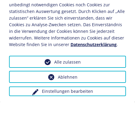
"Zarathustra" und das "Neue Testament" mit.
unbedingt notwendigen Cookies noch Cookies zur
statistischen Auswertung gesetzt. Durch Klicken auf „Alle
JAHRESCHRONIKEN
zulassen“ erklären Sie sich einverstanden, dass wir
Cookies zu Analyse-Zwecken setzen. Das Einverständnis
1913
1914
1915
1916
1917
1918
1919
1920
in die Verwendung der Cookies können Sie jederzeit
widerrufen. Weitere Informationen zu Cookies auf dieser
Der Erzähler trifft mit ihm im Frühjahr 1915 zusammen,
Website finden Sie in unserer
Datenschutzerklärung
.
in einem Regiment, das aus Lothringen an die
im
Stellungskrieg
erstarrte Ostfront verlegt wird. Die
beiden Freunde verleben in der Gegend von Augustowo
Alle zulassen
einen fast idyllischen Frühsommer ohne Kriegslärm, und
Wurche entwickelt in zahlreichen Gesprächen bei
Ablehnen
Nachtwachen oder Wanderungen hinter der Front seine
Weltanschauung. Als Wurche bei einem Sturmangriff im
Einstellungen bearbeiten
August 1915 getötet wird, kann sich der Erzähler nur
schwer einer sinnlosen, unfruchtbaren Verzweiflung
erwehren. Aber der Eindruck von Wurches Lehren ist
stärker, und er lernt den Tod als Freund des Menschen
zu begreifen.
Neben
Ernst Jüngers
und
Erich Maria Remarques