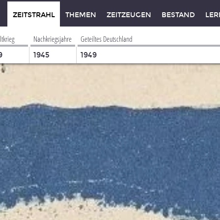
ZEITSTRAHL
THEMEN
ZEITZEUGEN
BESTAND
LER
ltkrieg
Nachkriegsjahre
Geteiltes Deutschland
9
1945
1949