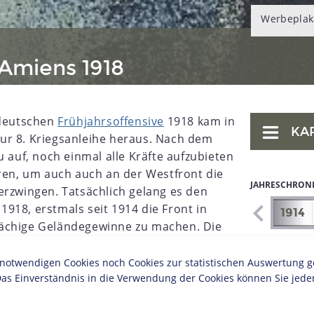
Werbeplaka
 Amiens 1918
 deutschen
Frühjahrsoffensive
1918 kam in
KA
ur 8. Kriegsanleihe heraus. Nach dem
u auf, noch einmal alle Kräfte aufzubieten
hren, um auch auch an der Westfront die
JAHRESCHRON
erzwingen. Tatsächlich gelang es den
918, erstmals seit 1914 die Front in
1907
1908
1909
1910
1911
1912
1913
1914
ächige Geländegewinne zu machen. Die
e Begeisterung schlug jedoch schnell in
sive im Sommer 1918 scheiterte. Die
twendigen Cookies noch Cookies zur statistischen Auswertung geset
as Einverständnis in die Verwendung der Cookies können Sie jeder
 Langem unterernährt, erschöpft,
deutschen Angriffe 1918 enorme Verluste