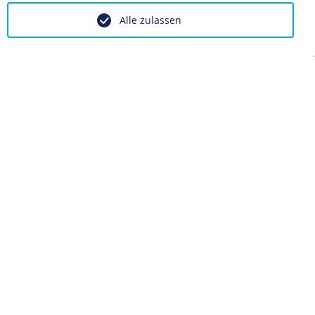
Alle zulassen
BIOGRAFIE
Woodrow Wilson