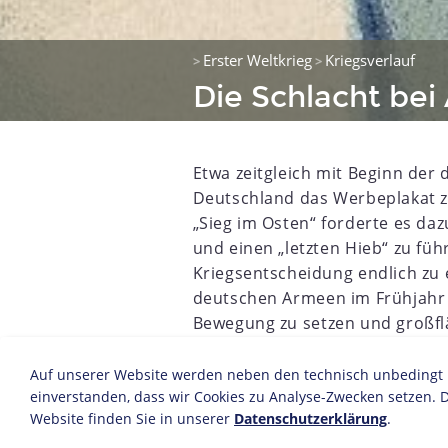
Erster Weltkrieg
Kriegsverlauf
>
>
Die Schlacht bei
Etwa zeitgleich mit Beginn der
Deutschland das Werbeplakat z
„Sieg im Osten“ forderte es daz
und einen „letzten Hieb“ zu fü
Kriegsentscheidung endlich zu 
deutschen Armeen im Frühjahr 1
8
1899
1900
1901
1902
1903
1904
1905
1906
Bewegung zu setzen und großfl
durch die Propaganda gefördert
Enttäuschung um, als die Offen
Auf unserer Website werden neben den technisch unbedingt no
einverstanden, dass wir Cookies zu Analyse-Zwecken setzen. D
deutschen Soldaten waren seit
Website finden Sie in unserer
Datenschutzerklärung
.
ausgezehrt. Zudem hatten die 