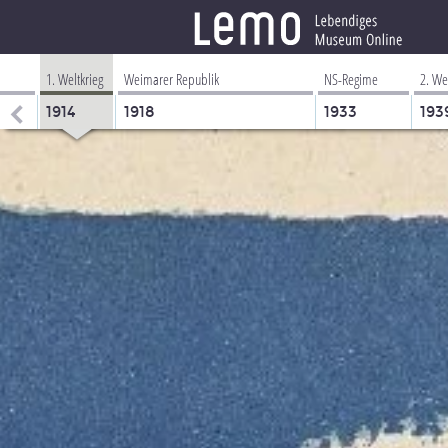
1. Weltkrieg
Weimarer Republik
NS-Regime
2. We
1914
1918
1933
193