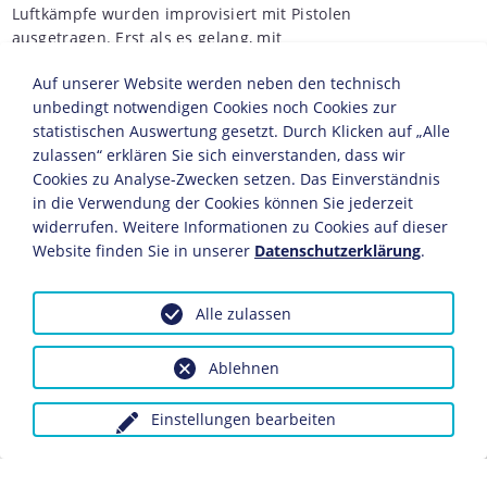
Luftkämpfe wurden improvisiert mit Pistolen
ausgetragen. Erst als es gelang, mit
Maschinengewehren synchronisiert durch den eigenen
Auf unserer Website werden neben den technisch
Propellerkreis zu feuern, begann die Geschichte des
unbedingt notwendigen Cookies noch Cookies zur
Jagdflugzeuges, das nicht nur Ballons, Zeppeline,
statistischen Auswertung gesetzt. Durch Klicken auf „Alle
Aufklärungs- und Bombenflugzeuge abschießen,
zulassen“ erklären Sie sich einverstanden, dass wir
sondern auch den Kampf gegen andere Jagdflugzeuge
Cookies zu Analyse-Zwecken setzen. Das Einverständnis
aufnehmen konnte. Die deutschen Jagdflieger blieben
in die Verwendung der Cookies können Sie jederzeit
lange Zeit den alliierten Fliegern technisch und taktisch
widerrufen. Weitere Informationen zu Cookies auf dieser
überlegen. Sie hatten modernere Flugzeuge und waren
Website finden Sie in unserer
Datenschutzerklärung
.
auch besser organisiert. Ihr Flugzeugbau war eng mit
dem Namen des niederländischen Konstrukteurs Anton
Fokker verbunden, der im Auftrag der deutschen
Alle zulassen
Rüstungsindustrie arbeitete. Ab 1916 gingen beide
Kriegsgegner vom Einzelflug zum Luftkampf in
Ablehnen
bestimmten Gruppenformationen über, es entstanden
feste Fliegerstaffeln. Die erfolgreichen Jagdflieger
Einstellungen bearbeiten
wurden zu gefeierten Kriegshelden, auf deutscher Seite
vor allem die "Fliegerasse" Oswald Boelcke (1891-1916),
Max Immelmann
,
Ernst Udet
und besonders
Manfred