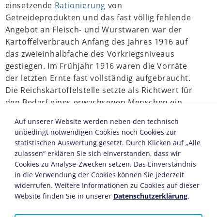
einsetzende
Rationierung
von
Getreideprodukten und das fast völlig fehlende
Angebot an Fleisch- und Wurstwaren war der
Kartoffelverbrauch Anfang des Jahres 1916 auf
das zweieinhalbfache des Vorkriegsniveaus
gestiegen. Im Frühjahr 1916 waren die Vorräte
der letzten Ernte fast vollständig aufgebraucht.
Die Reichskartoffelstelle setzte als Richtwert für
den Bedarf eines erwachsenen Menschen ein
Pfund pro Tag an, überließ die Organisation der
Auf unserer Website werden neben den technisch
Versorgung aber weiter den
unbedingt notwendigen Cookies noch Cookies zur
Kommunalverbänden. Diese gaben zwar
statistischen Auswertung gesetzt. Durch Klicken auf „Alle
Bezugsscheine für Kartoffeln aus, doch die
zulassen“ erklären Sie sich einverstanden, dass wir
Verbraucher in den Städten mussten sich die
Cookies zu Analyse-Zwecken setzen. Das Einverständnis
Kartoffeln bei den Landwirten des jeweiligen
in die Verwendung der Cookies können Sie jederzeit
widerrufen. Weitere Informationen zu Cookies auf dieser
Kreises selbst besorgen, was bei dem damaligen
Website finden Sie in unserer
Datenschutzerklärung
.
Grad der Mobilität und den meist völlig
fehlenden Transportmitteln nahezu unmöglich