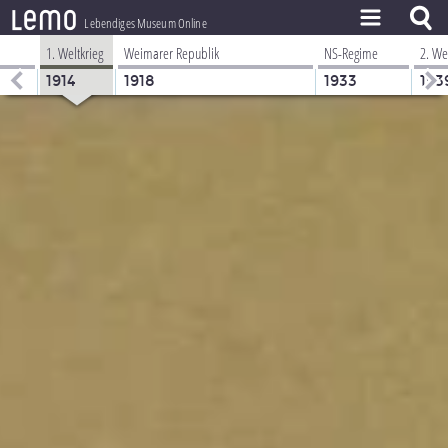
l
e
m
o
Lebendiges Museum Online
1. Weltkrieg
Weimarer Republik
NS-Regime
2. We
ZEITSTRAHL
1914
1918
1933
193
THEMEN
ZEITZEUGEN
BESTAND
LERNEN
PROJEKT