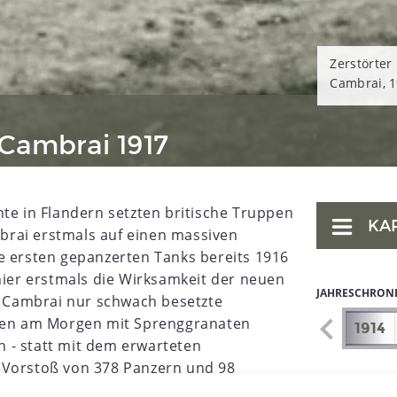
Zerstörter 
Cambrai, 
 Cambrai 1917
nte in Flandern setzten britische Truppen
KA
rai erstmals auf einen massiven
e ersten gepanzerten Tanks bereits 1916
 hier erstmals die Wirksamkeit der neuen
JAHRESCHRON
ei Cambrai nur schwach besetzte
hen am Morgen mit Sprenggranaten
1907
1908
1909
1910
1911
1912
1913
1914
 - statt mit dem erwarteten
 Vorstoß von 378 Panzern und 98