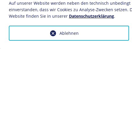
Auf unserer Website werden neben den technisch unbedingt no
Die Panzer überrollten die Drahtve
einverstanden, dass wir Cookies zu Analyse-Zwecken setzen. D
Linie und trieben die überraschten 
Website finden Sie in unserer
Datenschutzerklärung
.
weniger Stunden gelang den Panzern 
britische Kavallerie drang bis in di
Ablehnen
Bevölkerung auf Anweisung der deut
müssen.