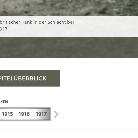
britischer Tank in der Schlacht bei
1917
PITELÜBERBLICK
IKEN
1915
1916
1917
1918
1919
1920
1921
1922