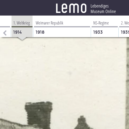
1. Weltkrieg
Weimarer Republik
NS-Regime
2. We
1914
1918
1933
193