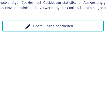
twendigen Cookies noch Cookies zur statistischen Auswertung geset
rhaue und Verteidigungsgräben der deutschen
as Einverständnis in die Verwendung der Cookies können Sie jeder
Soldaten massenweise in die Flucht. Innerhalb
ein bis zu 10 Kilometern tiefer Vorstoß,
e Randgebiete von Cambrai ein, das die
Einstellungen bearbeiten
schen Militärbehörden hatte verlassen