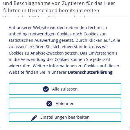
und Beschlagnahme von Zugtieren für das Heer
führten in Deutschland bereits im ersten
Kriegsjahr 1914 zu Störungen bei der
Lebensmittelversorgung
der Stadtbevölkerung
Auf unserer Website werden neben den technisch
und zu "Hamsterkäufen", die man durch
unbedingt notwendigen Cookies noch Cookies zur
staatliche Eingriffe zu regulieren hoffte. Über die
statistischen Auswertung gesetzt. Durch Klicken auf „Alle
Festlegung von Höchstpreisen für Brot und
zulassen“ erklären Sie sich einverstanden, dass wir
Cookies zu Analyse-Zwecken setzen. Das Einverständnis
Getreide bis hin zur Zuteilung einzelner Eier
in die Verwendung der Cookies können Sie jederzeit
entstand im Laufe des Kriegs ein umfassendes
widerrufen. Weitere Informationen zu Cookies auf dieser
System der Zwangsbewirtschaftung von
Website finden Sie in unserer
Datenschutzerklärung
.
Lebensmitteln, das Schritt für Schritt ausgebaut
wurde und am Ende selbst
Ersatzstoffe
Alle zulassen
einschloss.
JAHRESCHRONIKEN
Ablehnen
1913
1914
1915
1916
1917
1918
1919
1920
Einstellungen bearbeiten
Im Februar 1915 wurden in zahlreichen Städten die