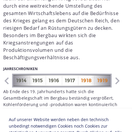
durch eine weitreichende Umstellung des
gesamten Wirtschaftslebens auf die Bedürfnisse
des Krieges gelang es dem Deutschen Reich, den
riesigen Bedarf an Rüstungsgütern zu decken.
Besonders im Bergbau wirkten sich die
Kriegsanstrengungen auf das
Produktionsvolumen und die
Beschäftigungsverhältnisse aus.
JAHRESCHRONIKEN
1913
1914
1915
1916
1917
1918
1919
1920
Ab Ende des 19. Jahrhunderts hatte sich die
Gesamtbelegschaft im Bergbau beständig vergrößert,
Kohlenförderung und -produktion waren kontinuierlich
gestiegen. Nach Beginn des Ersten Weltkriegs im August
1914 kam es zur Einberufung eines großen Teils
Auf unserer Website werden neben den technisch
wehrpflichtiger Belegschaftsjahrgänge, so dass einige
unbedingt notwendigen Cookies noch Cookies zur
Zechen bereits im Herbst ihren Bedarf an Facharbeitern