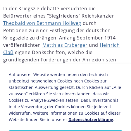
In der Kriegszieldebatte versuchten die
Befürworter eines "Siegfriedens" Reichskanzler
Theobald von Bethmann Hollweg
durch
Petitionen zu einer Festlegung der deutschen
Kriegsziele zu drängen. Anfang September 1914
veröffentlichten
Matthias Erzberger
und
Heinrich
Claß
eigene Denkschriften, welche die
grundlegenden Forderungen der Annexionisten
zusammenfassten. Das Hauptziel lag dabei in der
Schaffung einer politischen und wirtschaftlichen
Auf unserer Website werden neben den technisch
unbedingt notwendigen Cookies noch Cookies zur
Hegemonialstellung des Deutschen Reichs auf
statistischen Auswertung gesetzt. Durch Klicken auf „Alle
dem Kontinent. Im Westen sollten nach einem
zulassen“ erklären Sie sich einverstanden, dass wir
Sieg über Frankreich neben
Cookies zu Analyse-Zwecken setzen. Das Einverständnis
Gebietserweiterungen an der gemeinsamen
in die Verwendung der Cookies können Sie jederzeit
Grenze vor allem das Erzbecken von Longwy-
widerrufen. Weitere Informationen zu Cookies auf dieser
Briey annektiert werden, Belgien insgesamt
Website finden Sie in unserer
Datenschutzerklärung
.
unter deutsche Vorherrschaft kommen. Ziel war,