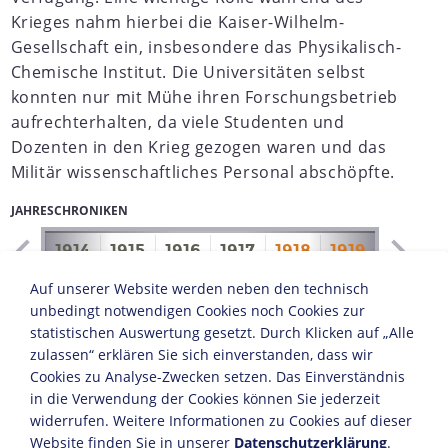
Krieges nahm hierbei die Kaiser-Wilhelm-
Gesellschaft ein, insbesondere das Physikalisch-
Chemische Institut. Die Universitäten selbst
konnten nur mit Mühe ihren Forschungsbetrieb
aufrechterhalten, da viele Studenten und
Dozenten in den Krieg gezogen waren und das
Militär wissenschaftliches Personal abschöpfte.
JAHRESCHRONIKEN
1913
1914
1915
1916
1917
1918
1919
1920
Mit Kriegsbeginn im August 1914 trat fast die Hälfte der
Auf unserer Website werden neben den technisch
Studenten in die Armee ein, wodurch die Lehre vorzeitig
unbedingt notwendigen Cookies noch Cookies zur
eingestellt werden musste. Ein breiter gesellschaftlicher
statistischen Auswertung gesetzt. Durch Klicken auf „Alle
Konsens bestand jedoch dahingehend, dass die Lehre
zulassen“ erklären Sie sich einverstanden, dass wir
im Krieg fortgesetzt werden müsse, da die Öffentlichkeit
Cookies zu Analyse-Zwecken setzen. Das Einverständnis
die wirtschaftliche Existenz und Führungsrolle
in die Verwendung der Cookies können Sie jederzeit
Deutschlands gefährdet sah und die Universitäten für
widerrufen. Weitere Informationen zu Cookies auf dieser
den internationalen Konkurrenzkampf in der
Website finden Sie in unserer
Datenschutzerklärung
.