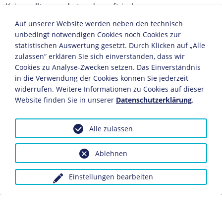
Kriegsalltag und standen oft in krassem
Gegensatz zu den Heeresberichten und der
Auf unserer Website werden neben den technisch
offiziellen Propaganda.
unbedingt notwendigen Cookies noch Cookies zur
statistischen Auswertung gesetzt. Durch Klicken auf „Alle
JAHRESCHRONIKEN
zulassen“ erklären Sie sich einverstanden, dass wir
Cookies zu Analyse-Zwecken setzen. Das Einverständnis
1913
1914
1915
1916
1917
1918
1919
1920
in die Verwendung der Cookies können Sie jederzeit
Vor allem über die ungleiche Behandlung zwischen den
widerrufen. Weitere Informationen zu Cookies auf dieser
"einfachen Soldaten", den Landsturmmännern, und den
Website finden Sie in unserer
Datenschutzerklärung
.
Offizieren wurde immer wieder Klage geführt. Der
Wunsch nach einem schnellen Ende des Krieges zählte
Alle zulassen
zu den häufigsten Themen. In der Regel war die
Feldpost die einzige Verbindung zwischen den Soldaten
Ablehnen
und ihren Angehörigen. Jeder Gruß von der Front war
ein neues Lebenszeichen und hielt die Hoffnung auf
eine gesunde Rückkehr wach.
Einstellungen bearbeiten
Die Post aus der Heimat wurde an der Front zwar stets
mit großer Freude erwartet, doch nicht immer wurden
gute Nachrichten übermittelt: Die schlechte