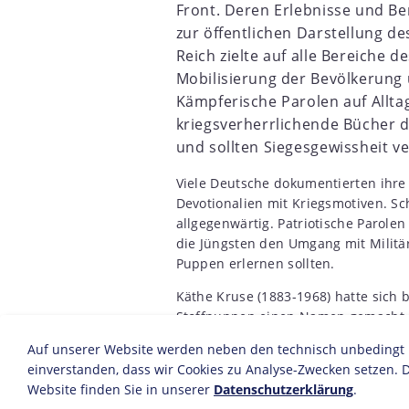
Front. Deren Erlebnisse und B
zur öffentlichen Darstellung d
8
1899
1900
1901
1902
1903
1904
1905
1906
Reich zielte auf alle Bereiche d
Mobilisierung der Bevölkerung 
Kämpferische Parolen auf Allt
kriegsverherrlichende Bücher d
und sollten Siegesgewissheit v
Viele Deutsche dokumentierten ihre
Devotionalien mit Kriegsmotiven. S
allgegenwärtig. Patriotische Parolen
die Jüngsten den Umgang mit Milit
Puppen erlernen sollten.
Käthe Kruse (1883-1968) hatte sich 
Stoffpuppen einen Namen gemacht. 
Potsdamer Soldaten, die Uniformen 
Auf unserer Website werden neben den technisch unbedingt no
Figuren mit dem biegsamen Metallsk
einverstanden, dass wir Cookies zu Analyse-Zwecken setzen. D
herzustellen, so dass ihre Produkt
Website finden Sie in unserer
Datenschutzerklärung
.
Käthe Kruses heute klassische Stof