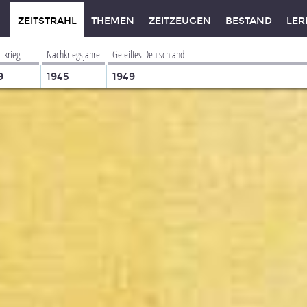
ZEITSTRAHL
THEMEN
ZEITZEUGEN
BESTAND
LER
ltkrieg
Nachkriegsjahre
Geteiltes Deutschland
9
1945
1949