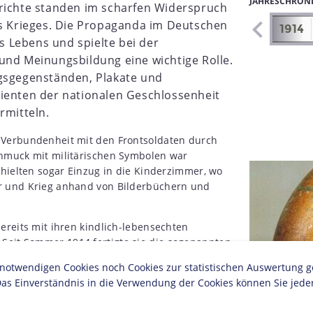
JAHRESCHRON
erichte standen im scharfen Widerspruch
es Krieges. Die Propaganda im Deutschen
1907
1908
1909
1910
1911
1912
1913
1914
es Lebens und spielte bei der
und Meinungsbildung eine wichtige Rolle.
agsgegenständen, Plakate und
ienten der nationalen Geschlossenheit
ermitteln.
 Verbundenheit mit den Frontsoldaten durch
chmuck mit militärischen Symbolen war
 hielten sogar Einzug in die Kinderzimmer, wo
är und Krieg anhand von Bilderbüchern und
bereits mit ihren kindlich-lebensechten
Seit Sommer 1914 fertigte sie die sogenannten
der kriegführenden Staaten trugen. Die kleinen
twendigen Cookies noch Cookies zur statistischen Auswertung geset
elett waren allerdings nur aufwendig
as Einverständnis in die Verwendung der Cookies können Sie jeder
ion bald wieder aufgegeben wurde. Danach war
fpuppe bis 1918 in deutscher Uniform im