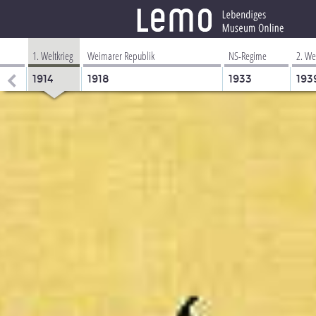
1. Weltkrieg
Weimarer Republik
NS-Regime
2. We
1914
1918
1933
193