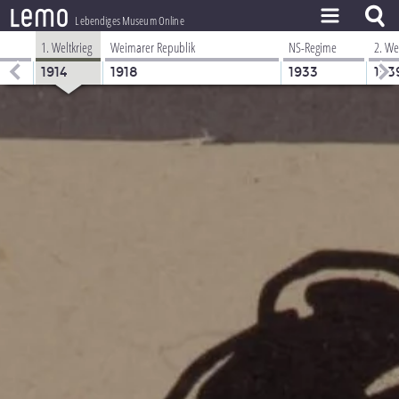
l
e
m
o
Lebendiges Museum Online
1. Weltkrieg
Weimarer Republik
NS-Regime
2. We
ZEITSTRAHL
1914
1918
1933
193
THEMEN
ZEITZEUGEN
BESTAND
LERNEN
PROJEKT