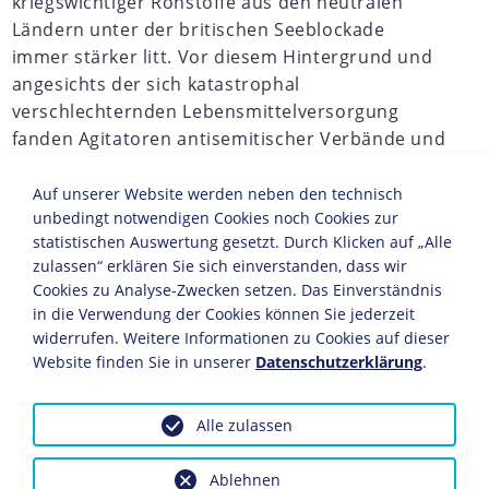
kriegswichtiger Rohstoffe aus den neutralen
Ländern unter der britischen Seeblockade
immer stärker litt. Vor diesem Hintergrund und
angesichts der sich katastrophal
verschlechternden Lebensmittelversorgung
fanden Agitatoren antisemitischer Verbände und
Parteien mit ihren Botschaften einen
fruchtbaren Nährboden.
Auf unserer Website werden neben den technisch
unbedingt notwendigen Cookies noch Cookies zur
JAHRESCHRONIKEN
statistischen Auswertung gesetzt. Durch Klicken auf „Alle
zulassen“ erklären Sie sich einverstanden, dass wir
1913
1914
1915
1916
1917
1918
1919
1920
Cookies zu Analyse-Zwecken setzen. Das Einverständnis
in die Verwendung der Cookies können Sie jederzeit
Um dem angeblich in weiten Kreisen der Bevölkerung
widerrufen. Weitere Informationen zu Cookies auf dieser
erhobenen Vorwurf nachzugehen, dass eine
Website finden Sie in unserer
Datenschutzerklärung
.
unverhältnismäßig große Anzahl Wehrpflichtiger
jüdischen Glaubens vom Heeresdienst befreit sei, sich
unter allen nur denkbaren Vorwänden davor zu drücken
Alle zulassen
versuche und alles tue, um nicht an der Front eingesetzt
zu werden, ordnete der preußischen Kriegsminister
Ablehnen
Adolf Wild von Hohenborn (1860-1925) am 11. Oktober