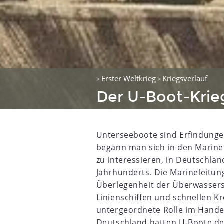
Erster Weltkrieg
Kriegsverlauf
>
>
Der U-Boot-Krie
Unterseeboote sind Erfindunge
begann man sich in den Marinen
zu interessieren, in Deutschlan
Jahrhunderts. Die Marineleitun
Überlegenheit der Überwassers
Linienschiffen und schnellen K
8
1899
1900
1901
1902
1903
1904
1905
1906
untergeordnete Rolle im Handel
Deutschland hatten U-Boote d