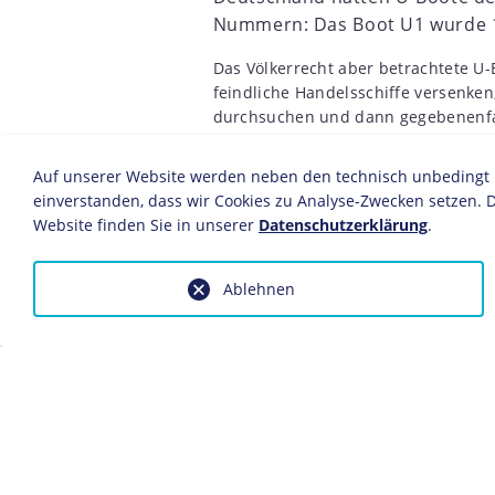
Nummern: Das Boot U1 wurde 19
Das Völkerrecht aber betrachtete U-
feindliche Handelsschiffe versenken
durchsuchen und dann gegebenenfal
versenken, nachdem für die Besatz
auch ihre technische Ausstattung a
Auf unserer Website werden neben den technisch unbedingt no
für die Überwasserfahrt und einem 
einverstanden, dass wir Cookies zu Analyse-Zwecken setzen. D
Abschnitte unter Wasser. Es handelt
Website finden Sie in unserer
Datenschutzerklärung
.
Unterseeboote, denn gekämpft wurd
Boot eigentlich zu empfindlich, un
Überraschungseffekt ein. Hauptwaff
Ablehnen
vor den Bug“ – einem Warnschuss, d
hindern sollte – aus seerechtliche
besser einsetzen ließen als Unterw
auf Kriegsschiffe vorbehalten waren
../../../../objekte/sound/uboot/index
Am 22. September 1914 versenkte da
Weddigen in der Nordsee auf einen S