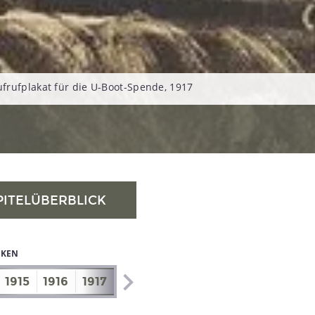
rufplakat für die U-Boot-Spende, 1917
PITELÜBERBLICK
IKEN
1915
1916
1917
1918
1919
1920
1921
1922