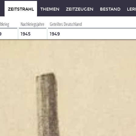
ZEITSTRAHL
THEMEN
ZEITZEUGEN
BESTAND
LER
ltkrieg
Nachkriegsjahre
Geteiltes Deutschland
9
1945
1949