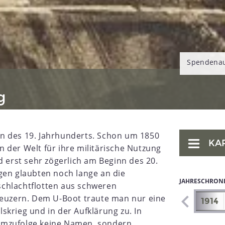
Spendenauf
g
n des 19. Jahrhunderts. Schon um 1850
KA
 der Welt für ihre militärische Nutzung
d erst sehr zögerlich am Beginn des 20.
gen glaubten noch lange an die
JAHRESCHRON
chlachtflotten aus schweren
reuzern. Dem U-Boot traute man nur eine
1907
1908
1909
1910
1911
1912
1913
1914
skrieg und in der Aufklärung zu. In
emzufolge keine Namen, sondern