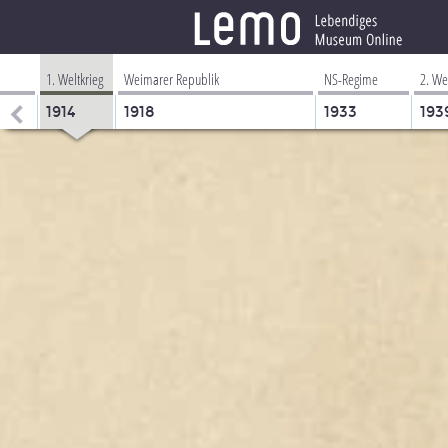
1. Weltkrieg
Weimarer Republik
NS-Regime
2. We
1914
1918
1933
193