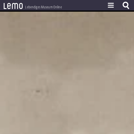
l
e
m
o
Lebendiges Museum Online
ZEITSTRAHL
THEMEN
ZEITZEUGEN
BESTAND
LERNEN
PROJEKT