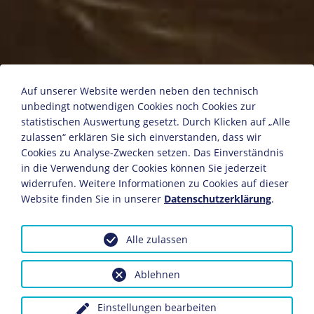
Das Unterseeboot "U 1"
Auf unserer Website werden neben den technisch
unbedingt notwendigen Cookies noch Cookies zur
statistischen Auswertung gesetzt. Durch Klicken auf „Alle
zulassen“ erklären Sie sich einverstanden, dass wir
Postkarte
Cookies zu Analyse-Zwecken setzen. Das Einverständnis
Deutsches Reich, 29. Juli 1915 (Poststempel)
in die Verwendung der Cookies können Sie jederzeit
8,8 x 13,1 cm
widerrufen. Weitere Informationen zu Cookies auf dieser
Bildnachweis: Deutsches Historisches Museum,
Website finden Sie in unserer
Datenschutzerklärung
.
Berlin
Inv.-Nr.: PK 2001/229
Alle zulassen
Dieses Objekt ist eingebunden in folgende LeMO-Seite:
Der U-Boot-Krieg
Ablehnen
Einstellungen bearbeiten