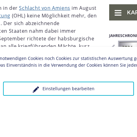
h in der
Schlacht von Amiens
im August
KA
tung
(OHL) keine Möglichkeit mehr, den
. Der sich abzeichnende
en Staaten nahm dabei immer
JAHRESCHRON
September richtete der habsburgische
an alle kriegführenden Mächte, kurz
1907
1908
1909
1910
1911
1912
1913
1914
Entente
Gespäche über einen
twendigen Cookies noch Cookies zur statistischen Auswertung geset
29. September abgeschlossen wurde.
as Einverständnis in die Verwendung der Cookies können Sie jeder
ten Angriffe an der
Westfront
drängte
Erich
n deutsches Waffenstillstandsgesuch auf
s
von US-Präsident
Woodrow Wilson
. Als
Einstellungen bearbeiten
r Verhandlungen forderte Ludendorff eine
 eine neue Reichsregierung. Am 3. Oktober
en Reichskanzler ernannt.
chweiz ein deutsches Waffenstillstandsangebot
er in seiner Antwortnote zunächst die Räumung
n Gebiete als Vorbedingung für weitere