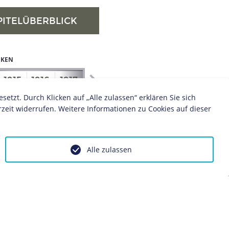
PITELÜBERBLICK
IKEN
1915
1916
1917
1918
1919
1920
1921
1922
zt. Durch Klicken auf „Alle zulassen“ erklären Sie sich
zeit widerrufen. Weitere Informationen zu Cookies auf dieser
Alle zulassen
BIOGRAFIE
Karl I.
BIOGRAFIE
Erich Ludendorff