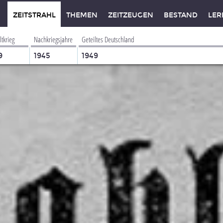
ZEITSTRAHL
THEMEN
ZEITZEUGEN
BESTAND
LER
ltkrieg
Nachkriegsjahre
Geteiltes Deutschland
9
1945
1949