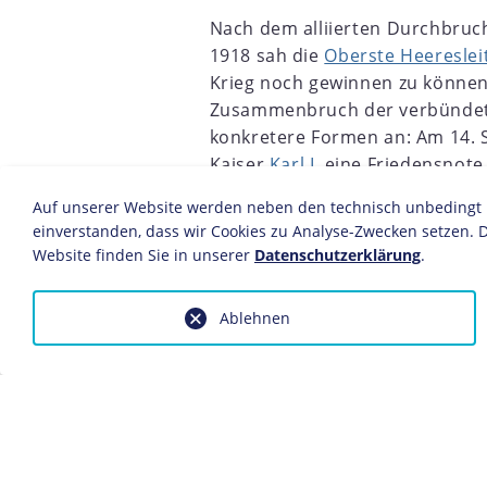
Nach dem alliierten Durchbruc
1918 sah die
Oberste Heereslei
Krieg noch gewinnen zu können
Zusammenbruch der verbündet
konkretere Formen an: Am 14. 
Kaiser
Karl I.
eine Friedensnote 
8
1899
1900
1901
1902
1903
1904
1905
1906
darauf nahm Bulgarien mit der
Auf unserer Website werden neben den technisch unbedingt no
Waffenstillstand auf, der am 
einverstanden, dass wir Cookies zu Analyse-Zwecken setzen. D
Website finden Sie in unserer
Datenschutzerklärung
.
Angesichts der fortgesetzten alliier
Ludendorff
nun unverzüglich auf ei
Grundlage des
14-Punkte-Programm
Ablehnen
Voraussetzung zur Erleichterung de
Parlamentarisierung des Reichs und
wurde
Prinz Max von Baden
zum neu
Einen Tag später erging über die S
an Wilson. Am 8. Oktober forderte 
der von den
Mittelmächten
besetzte