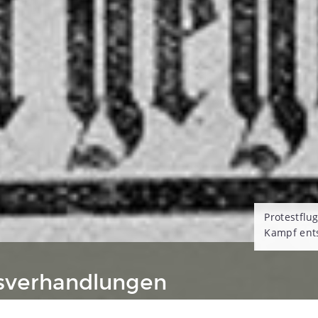
Protestflug
Kampf ents
dsverhandlungen