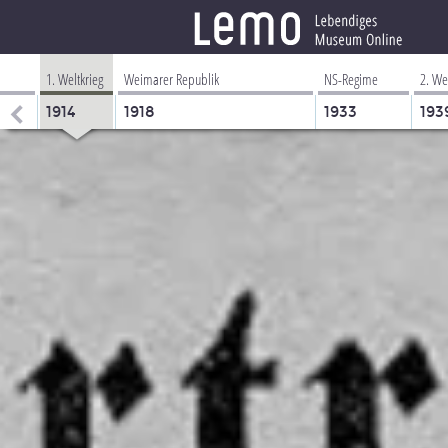
1. Weltkrieg
Weimarer Republik
NS-Regime
2. We
1914
1918
1933
193