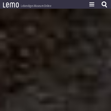
l
e
m
o
Lebendiges Museum Online
ZEITSTRAHL
THEMEN
ZEITZEUGEN
BESTAND
LERNEN
PROJEKT