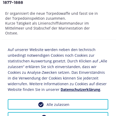
1877-1888
Er organisiert die neue Torpedowaffe und fasst sie in
der Torpedoinspektion zusammen.
Kurze Tätigkeit als Linienschiffskommandeur im
Mittelmeer und Stabschef der Marinestation der
Ostsee.
1892
Auf unserer Website werden neben den technisch
Tirpitz wird Chef des Stabes des Oberkommandos der
unbedingt notwendigen Cookies noch Cookies zur
Marine.
statistischen Auswertung gesetzt. Durch Klicken auf „Alle
zulassen“ erklären Sie sich einverstanden, dass wir
1896
Cookies zu Analyse-Zwecken setzen. Das Einverständnis
in die Verwendung der Cookies können Sie jederzeit
Als Chef der Kreuzerdivision in Ostasien bereitet er die
widerrufen. Weitere Informationen zu Cookies auf dieser
Erwerbung von Kiautschou als Marinestützpunkt in
Website finden Sie in unserer
Datenschutzerklärung
.
China vor.
1897
Alle zulassen
Ernennung zum Staatssekretär des Reichsmarineamtes.