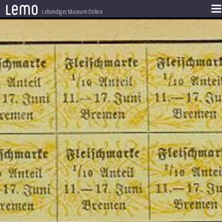
l
e
m
o
Lebendiges Museum Online
ZEITSTRAHL
THEMEN
ZEITZEUGEN
BESTAND
LERNEN
PROJEKT