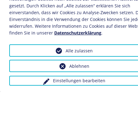
Anfragen wegen Bildvorlagen bitte unter Angabe des
gesetzt. Durch Klicken auf „Alle zulassen“ erklären Sie sich
Verwendungszwecks an:
fotoservice@dhm.de
einverstanden, dass wir Cookies zu Analyse-Zwecken setzen. 
Einverständnis in die Verwendung der Cookies können Sie jed
widerrufen. Weitere Informationen zu Cookies auf dieser Web
Schlagwörter:
Krieg
finden Sie in unserer
Lebensmittelkarten
Datenschutzerklärung
Lebensmittelversorgung
.
Allt
Alle zulassen
Ablehnen
Datenschutz
Kontakt
Impressum
Einstellungen bearbeiten