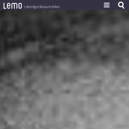
l
e
m
o
Lebendiges Museum Online
ZEITSTRAHL
THEMEN
ZEITZEUGEN
BESTAND
LERNEN
PROJEKT