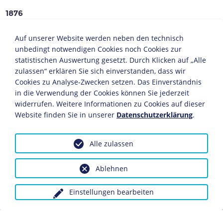
1876
Nach bestandenem Abitur studiert er
Auf unserer Website werden neben den technisch
Rechtswissenschaft in Breslau, Leipzig und Würzburg.
unbedingt notwendigen Cookies noch Cookies zur
statistischen Auswertung gesetzt. Durch Klicken auf „Alle
1879
zulassen“ erklären Sie sich einverstanden, dass wir
Cookies zu Analyse-Zwecken setzen. Das Einverständnis
Nach seinem ersten Staatsexamen beginnt er seine
in die Verwendung der Cookies können Sie jederzeit
Referendarszeit in Frankfurt/Oder, wo er auch seinen
widerrufen. Weitere Informationen zu Cookies auf dieser
Militärdienst ableistet.
Bei der Staatsanwaltschaft in Berlin beendet er seine
Website finden Sie in unserer
Datenschutzerklärung
.
Referendarszeit.
Alle zulassen
1884
Ohne eine Dissertation einzureichen, wird er in
Ablehnen
Göttingen promoviert.
Einstellungen bearbeiten
1885-1889
Auf Einladung der japanischen Regierung lehrt er an