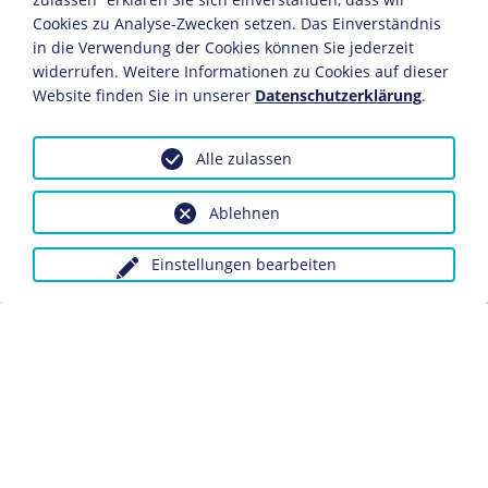
Cookies zu Analyse-Zwecken setzen. Das Einverständnis
Beginn seiner militärischen Ausbildung, die er bei den
in die Verwendung der Cookies können Sie jederzeit
oberösterreichischen Dragonern, der böhmischen
widerrufen. Weitere Informationen zu Cookies auf dieser
Infanterie und den ungarischen Husaren erhält.
Website finden Sie in unserer
Datenschutzerklärung
.
1889
Alle zulassen
Nach dem Freitod des Kronprinzen Rudolf (1858-1889)
wird Franz Ferdinand habsburgischer Thronfolger.
Ablehnen
1892/93
Einstellungen bearbeiten
Franz Ferdinand unternimmt eine Weltreise, deren
Eindrücke er seinem zweibändigen "Tagebuch meiner
Reise um die Erde" (1895-1896) festhält.
Zurückgekehrt, übernimmt er als Generalmajor die 38.
Infanterie-Brigade in Budweis.
1893-1897
Mehrere Kuraufenthalte aufgrund eines schweren
Lungenleidens.