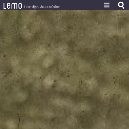
l
e
m
o
Lebendiges Museum Online
ZEITSTRAHL
THEMEN
ZEITZEUGEN
BESTAND
LERNEN
PROJEKT