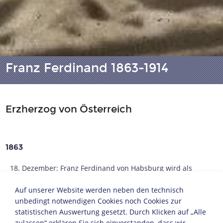
Franz Ferdinand 1863-1914
Erzherzog von Österreich
1863
18. Dezember: Franz Ferdinand von Habsburg wird als
ältester Sohn des Erzherzogs Karl Ludwig und seiner
Frau Maria Annunciata von Neapel-Sizilien in Graz
Auf unserer Website werden neben den technisch
geboren.
unbedingt notwendigen Cookies noch Cookies zur
statistischen Auswertung gesetzt. Durch Klicken auf „Alle
1878
zulassen“ erklären Sie sich einverstanden, dass wir