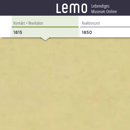
Vormärz + Revolution
Reaktionszeit
1815
1850