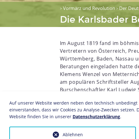
Vormärz und Revolution
Der Deut
>
>
Die Karlsbader B
Im August 1819 fand im böhmis
Vertretern von Österreich, Pre
Württemberg, Baden, Nassau un
Beratungen eingeladen hatte d
Klemens Wenzel von Metternich
am populären Schriftsteller Au
Burschenschaftler Karl Ludwig 
Mannheim. Als Verteidiger der 
Auf unserer Website werden neben den technisch unbedingt no
einer losen Gemeinschaft der d
einverstanden, dass wir Cookies zu Analyse-Zwecken setzen. D
liberal und national Gesinnte g
Website finden Sie in unserer
Datenschutzerklärung
.
Politik gewesen.
Während der Mörder in studentisch
Ablehnen