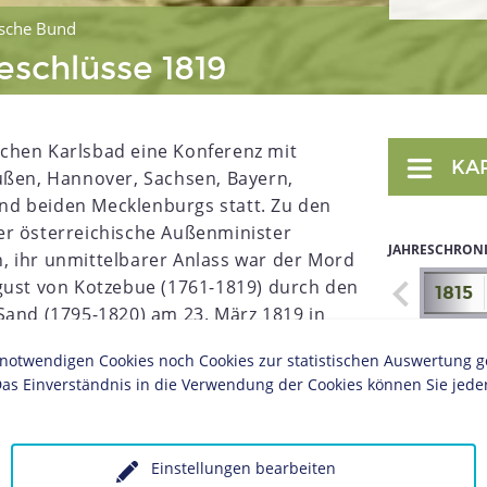
sche Bund
eschlüsse 1819
chen Karlsbad eine Konferenz mit
KA
ußen, Hannover, Sachsen, Bayern,
d beiden Mecklenburgs statt. Zu den
er österreichische Außenminister
JAHRESCHRON
, ihr unmittelbarer Anlass war der Mord
gust von Kotzebue (1761-1819) durch den
1815
Sand (1795-1820) am 23. März 1819 in
europäischen Restaurationspolitik und
twendigen Cookies noch Cookies zur statistischen Auswertung geset
eutschen Staaten war Kotzebue für viele
as Einverständnis in die Verwendung der Cookies können Sie jeder
eradezu die Personifizierung reaktionärer
en und nach nationaler Einheit strebenden
Einstellungen bearbeiten