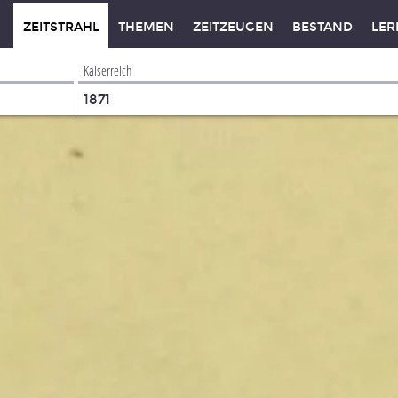
ZEITSTRAHL
THEMEN
ZEITZEUGEN
BESTAND
LER
Kaiserreich
1871