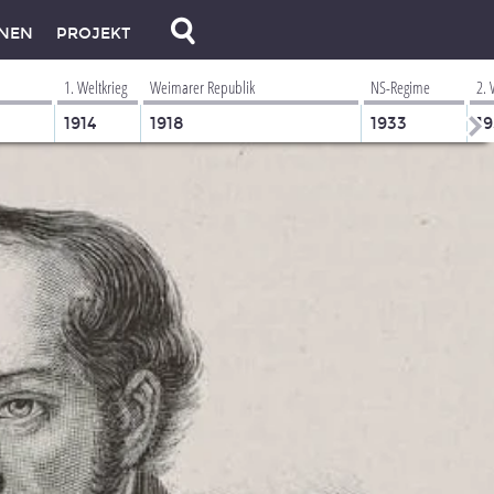
NEN
PROJEKT
1. Weltkrieg
Weimarer Republik
NS-Regime
2. 
1914
1918
1933
1