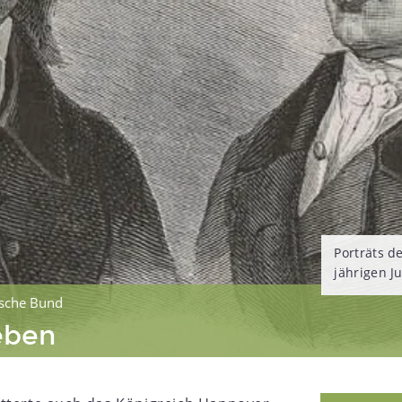
Porträts d
jährigen J
sche Bund
eben