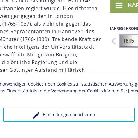
tterte auch das Königreich Hannover,
KA
ritannien regiert wurde. Hier richteten
 weniger gegen den in London
 (1765-1837), als vielmehr gegen das
JAHRESCHRON
ines Repräsentanten in Hannover, des
Münster (1766-1839). Treibende Kraft der
1815
liche Intelligenz der Universitätsstadt
 bewaffnete Menge von Bürgern,
die örtliche Regierung und die
ser Göttinger Aufstand militärisch
ch der Systemwechsel nicht mehr
twendigen Cookies noch Cookies zur statistischen Auswertung geset
seinen leitenden Minister und berief eine
as Einverständnis in die Verwendung der Cookies können Sie jeder
n der die liberalen Stimmen
die Ständeversammlung nach langwierigen
Einstellungen bearbeiten
z", das die konstitutionelle Monarchie in
rgertum die Zweite Kammer öffnete, den
d Budgetrecht übertrug und eine beschränkte