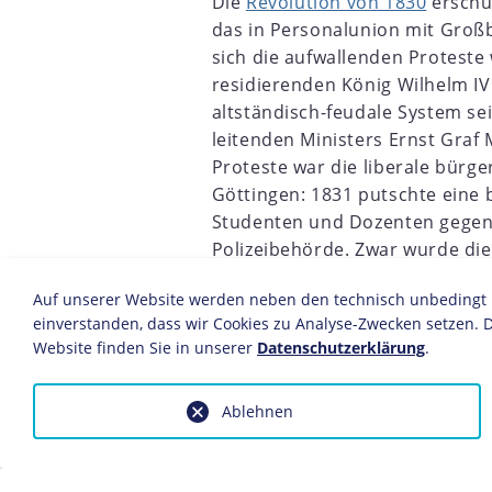
Die
Revolution von 1830
erschü
das in Personalunion mit Großb
sich die aufwallenden Proteste
residierenden König Wilhelm IV.
altständisch-feudale System se
leitenden Ministers Ernst Graf 
Proteste war die liberale bürger
Göttingen: 1831 putschte eine
Studenten und Dozenten gegen 
Polizeibehörde. Zwar wurde die
niedergeschlagen, doch ließ si
Auf unserer Website werden neben den technisch unbedingt no
aufhalten: Wilhelm IV. entließ 
einverstanden, dass wir Cookies zu Analyse-Zwecken setzen. D
neue Ständeversammlung ein, i
Website finden Sie in unserer
Datenschutzerklärung
.
dominierten.
Im September 1833 verabschiedete 
Ablehnen
Verhandlungen das "Staatsgrundgeset
Hannover einführte, Bauern und Bü
Landständen das Gesetzgebungs- un