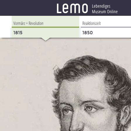
Vormärz + Revolution
Reaktionszeit
1815
1850