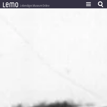
l
e
m
o
Lebendiges Museum Online
ZEITSTRAHL
THEMEN
ZEITZEUGEN
BESTAND
LERNEN
PROJEKT