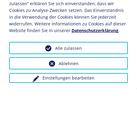
Studium an der École Polytechnique und anschließend
zulassen“ erklären Sie sich einverstanden, dass wir
Beginn einer militärischen Laufbahn.
Cookies zu Analyse-Zwecken setzen. Das Einverständnis
in die Verwendung der Cookies können Sie jederzeit
1889
widerrufen. Weitere Informationen zu Cookies auf dieser
Website finden Sie in unserer
Datenschutzerklärung
.
Beförderung zum Hauptmann.
1894
Alle zulassen
Wegen angeblichen Verrats militärischer Geheimnisse
Ablehnen
an das Deutsche Reich wird Dreyfus auf der Grundlage
gefälschten Beweismaterials von einem Militärgericht
aus der Armee ausgestoßen und zu lebenslänglicher
Einstellungen bearbeiten
Verbannung auf die Teufelsinsel (Französisch-Guyana)
verurteilt.
1899
Das Verfahren gegen Dreyfus wird wegen des Protests
im In- und Ausland wieder aufgenommen. Die
Revisionsverhandlung vor dem Kriegsgericht in Rennes
endet jedoch - unter Zubilligung "mildernder
Umstände" - mit der erneuten Verurteilung von Dreyfus