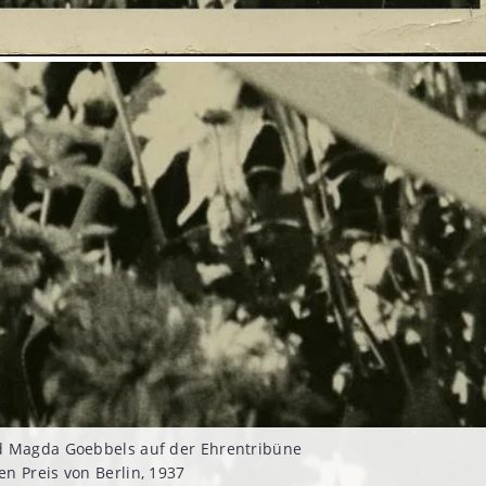
d Magda Goebbels auf der Ehrentribüne
n Preis von Berlin, 1937