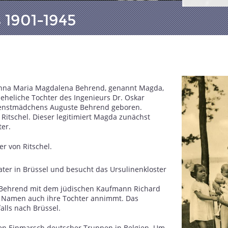
1901-1945
nna Maria Magdalena Behrend, genannt Magda,
neheliche Tochter des Ingenieurs Dr. Oskar
ienstmädchens Auguste Behrend geboren.
 Ritschel. Dieser legitimiert Magda zunächst
ter.
r von Ritschel.
Vater in Brüssel und besucht das Ursulinenkloster
 Behrend mit dem jüdischen Kaufmann Richard
n Namen auch ihre Tochter annimmt. Das
alls nach Brüssel.
den Einmarsch deutscher Truppen in Belgien. Um