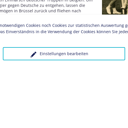
ier gegen Deutsche zu entgehen, lassen die
rmögen in Brüssel zurück und fliehen nach
chter das Kolmorgensche Gymnasium besucht.
r von Friedländer.
twendigen Cookies noch Cookies zur statistischen Auswertung geset
as Einverständnis in die Verwendung der Cookies können Sie jeder
pensionats Holzhausen in Goslar.
Familie Goebbe
dländer lernt den mehr als zwanzig Jahre
riellen Günther Quandt kennen, der zu diesem
Einstellungen bearbeiten
 der reichsten Männer Deutschlands gilt.
uf Ritschels Antrag zu seiner ehelichen Tochter
 mit Quandt, auf dessen Wunsch sie vom
otestantischen Glauben übertritt.
hres gemeinsamen Sohns Harald.
von Quandt. Durch eine großzügige Apanage
freies, großbürgerliches Leben führen. Magda
ziehung zu dem linken Zionistenführer Chaim
899-1933), die möglicherweise auch der Grund für