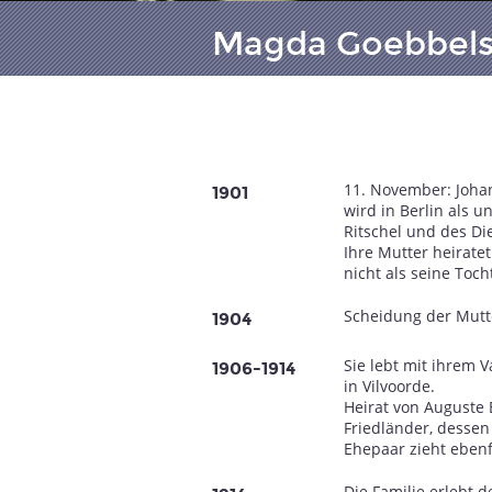
Magda Goebbels 
11. November: Joha
1901
wird in Berlin als u
Ritschel und des D
Ihre Mutter heiratet
nicht als seine Toch
Scheidung der Mutte
1904
Sie lebt mit ihrem 
1906-1914
in Vilvoorde.
Heirat von Auguste
Friedländer, desse
Ehepaar zieht ebenf
Die Familie erlebt 