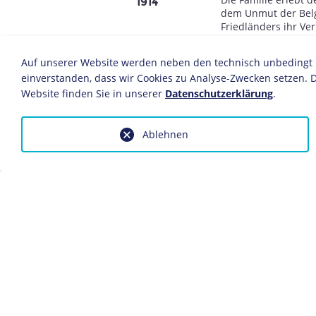
1914
dem Unmut der Belg
Friedländers ihr Ve
Berlin, wo ihre To
Scheidung der Mutte
Auf unserer Website werden neben den technisch unbedingt no
einverstanden, dass wir Cookies zu Analyse-Zwecken setzen. D
Besuch des Mädchen
1919-1920
Website finden Sie in unserer
Datenschutzerklärung
.
Februar: Magda Frie
1920
älteren Großindust
Ablehnen
Zeitpunkt als einer
15. Juli: Sie wird a
erklärt.
28. Juli: Verlobung
katholischen zum pr
November: Geburt i
1921
Sommer: Scheidung 
1929
kann sie ein sorgen
Quandt hat eine Be
Vitaly Arlosoroff (1
ihre Scheidung ist.