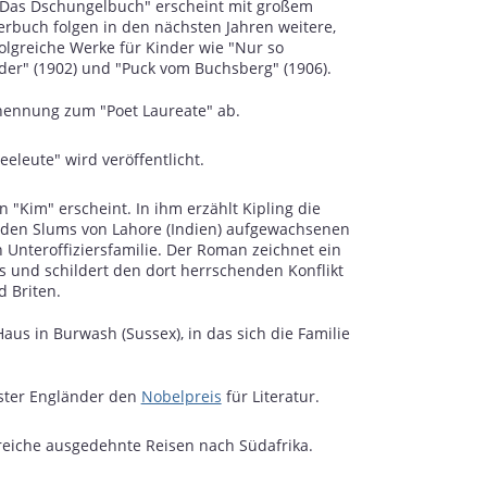
 "Das Dschungelbuch" erscheint mit großem
erbuch folgen in den nächsten Jahren weitere,
olgreiche Werke für Kinder wie "Nur so
der" (1902) und "Puck vom Buchsberg" (1906).
rnennung zum "Poet Laureate" ab.
eleute" wird veröffentlicht.
"Kim" erscheint. In ihm erzählt Kipling die
n den Slums von Lahore (Indien) aufgewachsenen
n Unteroffiziersfamilie. Der Roman zeichnet ein
s und schildert den dort herrschenden Konflikt
 Briten.
Haus in Burwash (Sussex), in das sich die Familie
erster Engländer den
Nobelpreis
für Literatur.
reiche ausgedehnte Reisen nach Südafrika.