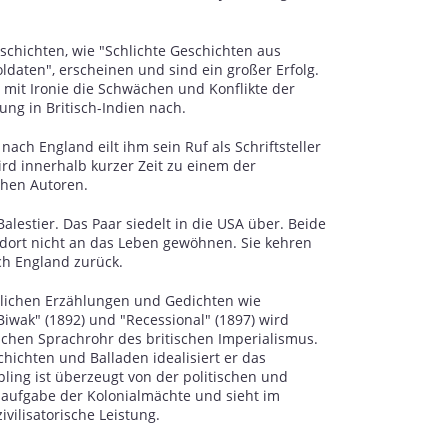
schichten, wie "Schlichte Geschichten aus
oldaten", erscheinen und sind ein großer Erfolg.
r mit Ironie die Schwächen und Konflikte der
ung in Britisch-Indien nach.
nach England eilt ihm sein Ruf als Schriftsteller
ird innerhalb kurzer Zeit zu einem der
chen Autoren.
Balestier. Das Paar siedelt in die USA über. Beide
dort nicht an das Leben gewöhnen. Sie kehren
ch England zurück.
mlichen Erzählungen und Gedichten wie
iwak" (1892) und "Recessional" (1897) wird
ischen Sprachrohr des britischen Imperialismus.
chichten und Balladen idealisiert er das
pling ist überzeugt von der politischen und
saufgabe der Kolonialmächte und sieht im
ivilisatorische Leistung.