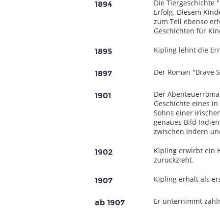
Die Tiergeschichte
1894
Erfolg. Diesem Kind
zum Teil ebenso erf
Geschichten für Kin
Kipling lehnt die E
1895
Der Roman "Brave Se
1897
Der Abenteuerroman 
1901
Geschichte eines i
Sohns einer irische
genaues Bild Indien
zwischen Indern und
Kipling erwirbt ein 
1902
zurückzieht.
Kipling erhält als 
1907
Er unternimmt zahl
ab 1907