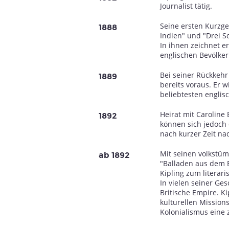
Journalist tätig.
Seine ersten Kurzge
1888
Indien" und "Drei S
In ihnen zeichnet e
englischen Bevölker
Bei seiner Rückkehr 
1889
bereits voraus. Er w
beliebtesten englis
Heirat mit Caroline 
1892
können sich jedoch 
nach kurzer Zeit na
Mit seinen volkstü
ab 1892
"Balladen aus dem B
Kipling zum literar
In vielen seiner Ges
Britische Empire. Ki
kulturellen Mission
Kolonialismus eine z