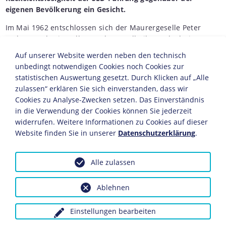
eigenen Bevölkerung ein Gesicht.
Im Mai 1962 entschlossen sich der Maurergeselle Peter
Fechter und sein Kollege Helmut Kulbeik zur Flucht in
den Westen. Die beiden Ost-Berliner empfanden die
Auf unserer Website werden neben den technisch
Verhältnisse in der DDR zunehmend als bedrückend
unbedingt notwendigen Cookies noch Cookies zur
und einengend. In der Bundesrepublik Deutschland
statistischen Auswertung gesetzt. Durch Klicken auf „Alle
wollten sie frei sein, auch wenn sie dafür Eltern, andere
zulassen“ erklären Sie sich einverstanden, dass wir
Familienangehörige und Freunde zurück lassen
Cookies zu Analyse-Zwecken setzen. Das Einverständnis
mussten. Als Fechter und Kulbeik im Sommer 1962 auf
in die Verwendung der Cookies können Sie jederzeit
einer Baustelle in Berlin-Mitte arbeiteten, suchten sie
widerrufen. Weitere Informationen zu Cookies auf dieser
gezielt nach geeigneten Stellen für ihr Vorhaben. In der
Website finden Sie in unserer
Datenschutzerklärung
.
Zimmerstraße in der Nähe des Grenzüberganges
Checkpoint Charlie wurden sie fündig. Hier erreichten
die beiden Freunde die Mauer - doch während Kulbeik
Alle zulassen
die Überquerung der Grenze gelang, endete der
Fluchtversuch Fechters im Kugelhagel der Grenzposten.
Ablehnen
Blutend, schreiend und schließlich nur noch vor
Einstellungen bearbeiten
Schmerzen wimmernd lag Fechter am Fuß der Mauer.
Nur wenige Meter von ihm entfernt verfolgten auf