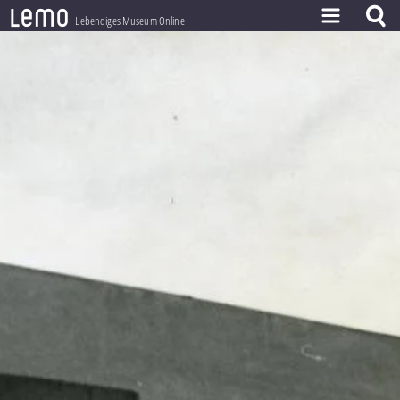
l
e
m
o
Lebendiges Museum Online
ZEITSTRAHL
THEMEN
ZEITZEUGEN
BESTAND
LERNEN
PROJEKT