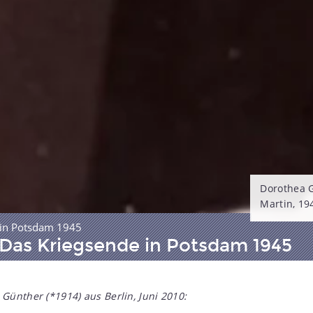
Dorothea 
Martin, 19
 in Potsdam 1945
Das Kriegsende in Potsdam 1945
Günther (*1914) aus Berlin, Juni 2010: